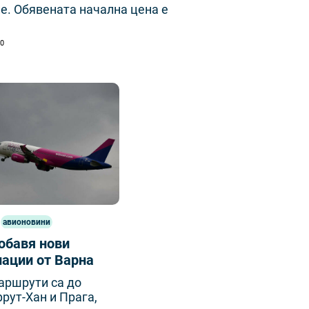
е. Обявената начална цена е
00
авионовини
обавя нови
ации от Варна
аршрути са до
рут-Хан и Прага,