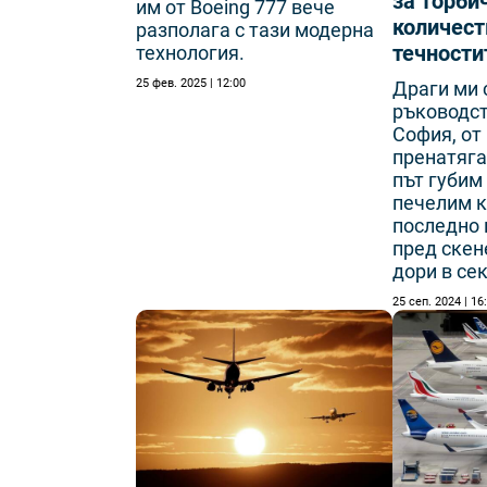
за торби
им от Boeing 777 вече
количест
разполага с тази модерна
течности
технология.
25 фев. 2025 | 12:00
Драги ми 
ръководст
София, от
пренатяга
път губим
печелим к
последно 
пред скен
дори в се
25 сеп. 2024 | 16