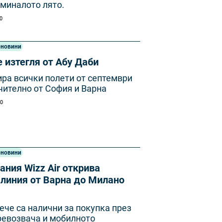
 миналото лято.
00
оновини
се изтегля от Абу Даби
пира всички полети от септември
чително от София и Варна
00
оновини
ния Wizz Air открива
 линия от Варна до Милано
ече са налични за покупка през
ревозвача и мобилното