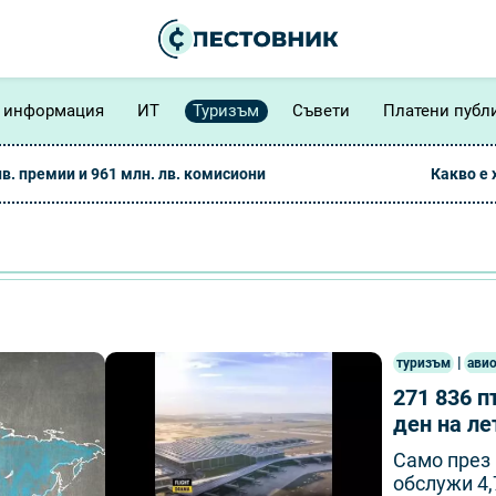
 информация
ИТ
Туризъм
Съвети
Платени публ
лв. премии и 961 млн. лв. комисиони
Какво е
|
туризъм
ави
271 836 п
ден на л
Само през 
обслужи 4,