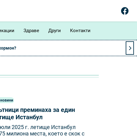
икации
Здраве
Други
Контакти
 хормон?
оновини
ътници преминаха за един
етище Истанбул
юли 2025 г. летище Истанбул
75 милиона места, което е скок с