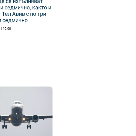
ще се изпълняват
и седмично, както и
 Тел Авив с по три
и седмично
| 10:00