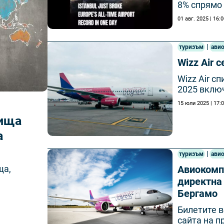
8% спрямо
01 авг. 2025 | 16:
|
туризъм
ави
Wizz Air 
Wizz Air с
2025 вклю
15 юли 2025 | 17:
тища
а
|
туризъм
ави
Авиокомпа
ща,
директна
Бергамо
Билетите в
сайта на п