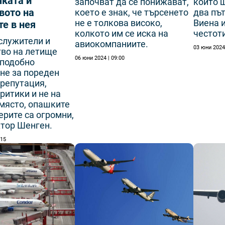
чката и
които 
започват да се понижават,
вото на
два път
което е знак, че търсенето
Виена и
не е толкова високо,
те в нея
честот
колкото им се иска на
служители и
авиокомпаниите.
03 юни 2024 
во на летище
06 юни 2024 | 09:00
 подобно
не за пореден
 репутация,
ритики и не на
място, опашките
ерите са огромни,
ктор Шенген.
:15