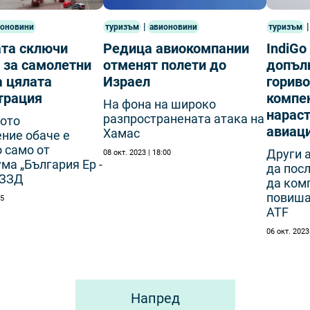
|
|
ионовини
туризъм
авионовини
туризъм
та сключи
Редица авиокомпании
IndiG
 за самолетни
отменят полети до
допълн
а цялата
Израел
гориво
трация
компе
На фона на широко
нарас
разпространената атака на
ото
авиац
Хамас
ние обаче е
 само от
Други 
08 окт. 2023 | 18:00
ма „България Ер -
да пос
ДЗЗД
да ком
повиша
05
ATF
06 окт. 2023
Напред