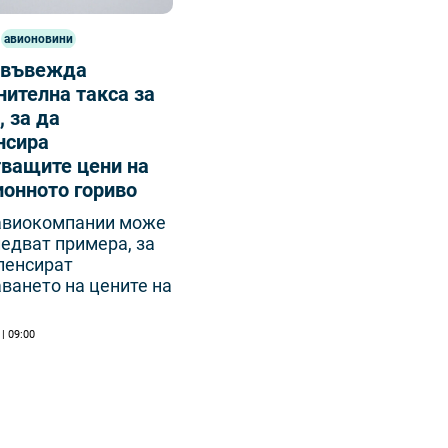
авионовини
o въвежда
ителна такса за
, за да
нсира
тващите цени на
ионното гориво
авиокомпании може
ледват примера, за
пенсират
ването на цените на
 | 09:00