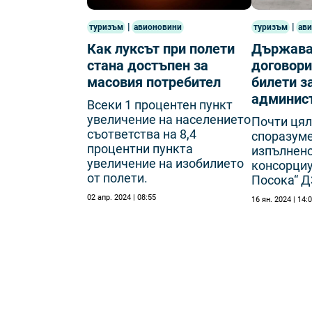
|
|
туризъм
авионовини
туризъм
ав
Как луксът при полети
Държава
стана достъпен за
договори
масовия потребител
билети з
админис
Всеки 1 процентен пункт
увеличение на населението
Почти цял
съответства на 8,4
споразуме
процентни пункта
изпълнено
увеличение на изобилието
консорциу
от полети.
Посока“ 
02 апр. 2024 | 08:55
16 ян. 2024 | 14: