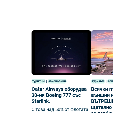
|
|
туризъм
авионовини
туризъм
ав
Qatar Airways оборудва
Всички п
30-ия Boeing 777 със
външни 
Starlink.
ВЪТРЕШН
щателно 
С това над 50% от флотата