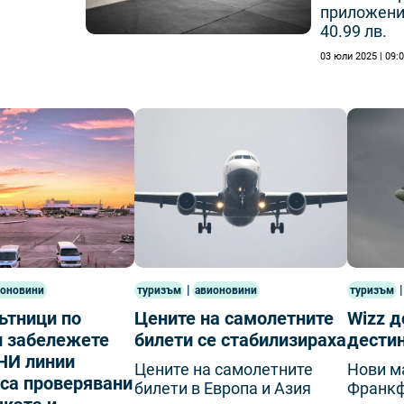
приложени
40.99 лв.
03 юли 2025 | 09:
|
|
ионовини
туризъм
туризъм
авионовини
ътници по
Wizz д
Цените на самолетните
и забележете
дестин
билети се стабилизираха
И линии
Нови м
Цените на самолетните
са проверявани
Франкф
билети в Европа и Азия