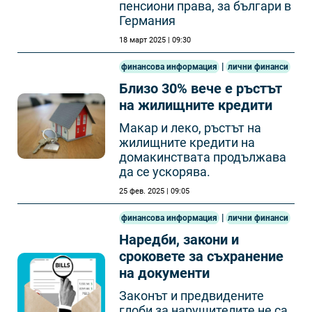
пенсиони права, за българи в
Германия
18 март 2025 | 09:30
|
финансова информация
лични финанси
Близо 30% вече е ръстът
на жилищните кредити
Макар и леко, ръстът на
жилищните кредити на
домакинствата продължава
да се ускорява.
25 фев. 2025 | 09:05
|
финансова информация
лични финанси
Наредби, закони и
сроковете за съхранение
на документи
Законът и предвидените
глоби за нарушителите не са