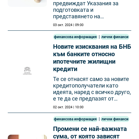
предвиждат Указания за
подготовката и
представянето на
проектобюджетите обявени
03 окт. 2024 | 09:00
от Министерство на
финансите
|
финансова информация
лични финанси
Новите изисквания на БНБ
към банките относно
ипотечните жилищни
кредити
Те се отнасят само за новите
кредитополучатели като
идеята, наред с всичко друго,
е те да се предпазят от
прекомерни дългове.
02 окт. 2024 | 10:00
|
финансова информация
лични финанси
Промени се най-важната
сума, от която зависят