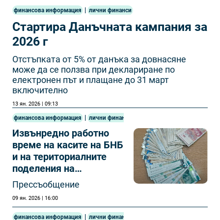
|
финансова информация
лични финанси
Стартира Данъчната кампания за
2026 г
Отстъпката от 5% от данъка за довнасяне
може да се ползва при деклариране по
електронен път и плащане до 31 март
включително
13 ян. 2026 | 09:13
|
финансова информация
лични финанси
Извънредно работно
време на касите на БНБ
и на териториалните
поделения на
„Дружество за касови
Прессъобщение
услуги” АД в страната
09 ян. 2026 | 16:00
|
финансова информация
лични финанси