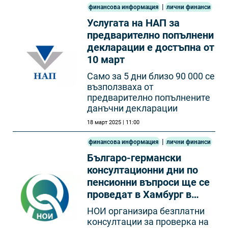
|
финансова информация
лични финанси
Услугата на НАП за
предварително попълнени
декларации е достъпна от
10 март
Само за 5 дни близо 90 000 се
възползваха от
предварително попълнените
данъчни декларации
18 март 2025 | 11:00
|
финансова информация
лични финанси
Българо-германски
консултационни дни по
пенсионни въпроси ще се
проведат в Хамбург в
началото на април
НОИ организира безплатни
консултации за проверка на