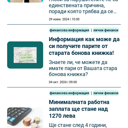
единствената причина,
поради която трябва да се
съхранява документацията
29 ноем. 2024 | 10:00
на фирмата.
|
финансова информация
лични финанси
Информация как може да
си получите парите от
старата бонова книжка!
Знаете ли, че можете да
имате пари от Вашата стара
бонова книжка?
04 окт. 2024 | 09:00
|
финансова информация
лични финанси
Минималната работна
заплата ще стане над
1270 лева
Ще стане след 4 години,