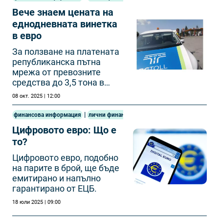
Вече знаем цената на
еднодневната винетка
в евро
За ползване на платената
републиканска пътна
мрежа от превозните
средства до 3,5 тона в
рамките на 24 часа да се
08 окт. 2025 | 12:00
заплаща 4,09 евро, гласи
текстът на документа.
|
финансова информация
лични финанси
Цифровото евро: Що е
то?
Цифровото евро, подобно
на парите в брой, ще бъде
емитирано и напълно
гарантирано от ЕЦБ.
18 юли 2025 | 09:00