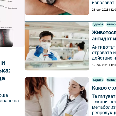
използват 
26 юли 2025 | 12:
|
здраве
лекар
Животосп
антидот и
Антидотът 
отровата и
действие н
 и
16 юли 2025 | 12:
ка:
да
|
здраве
лекар
Какво е 
лоша
Те пътуват
зване на
тъкани, ре
метаболизъ
репродукци