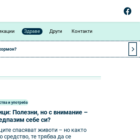
икации
Здраве
Други
Контакти
 хормон?
ства и употреба
ци: Полезни, но с внимание –
едпазим себе си?
ите спасяват животи – но както
о средство, те трябва да се