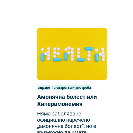
|
здраве
лекарства и употреба
Амонячна болест или
Хиперамонемия
Няма заболяване,
официално наречено
„амонячна болест“, но е
възможно да имате