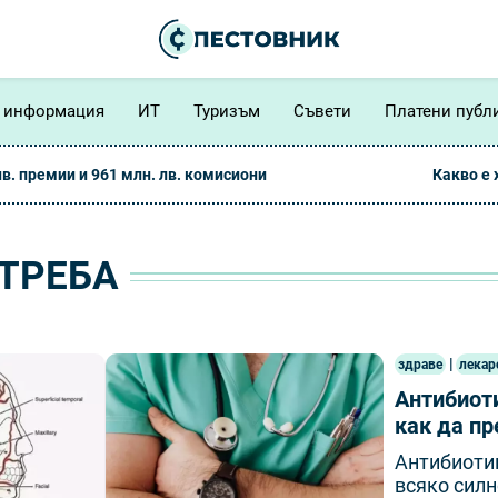
 информация
ИТ
Туризъм
Съвети
Платени публ
лв. премии и 961 млн. лв. комисиони
Какво е
ТРЕБА
|
здраве
лекар
Антибиоти
как да пр
Антибиотиц
всяко силн