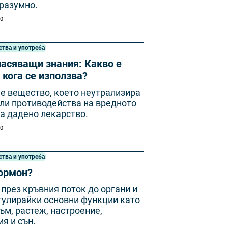
разумно.
00
ства и употреба
асяващи знания: Какво е
 кога се използва?
е вещество, което неутрализира
ли противодейства на вредното
а дадено лекарство.
00
ства и употреба
хормон?
 през кръвния поток до органи и
гулирайки основни функции като
м, растеж, настроение,
я и сън.