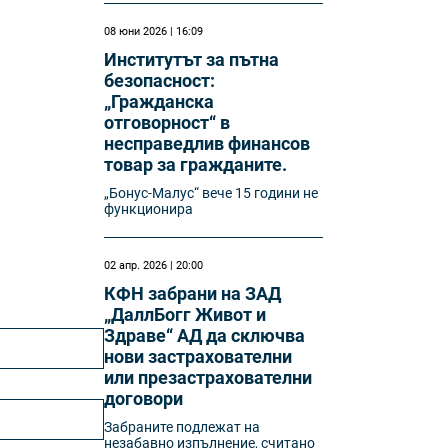
08 юни 2026 | 16:09
Институтът за пътна
безопасност:
„Гражданска
отговорност“ в
несправедлив финансов
товар за гражданите.
„Бонус-Малус“ вече 15 години не
функционира
02 апр. 2026 | 20:00
КФН забрани на ЗАД
„ДаллБогг Живот и
Здраве“ АД да сключва
нови застрахователни
или презастрахователни
договори
Забраните подлежат на
незабавно изпълнение, считано