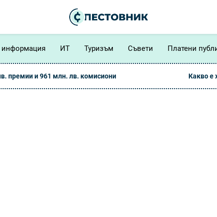
 информация
ИТ
Туризъм
Съвети
Платени публ
лв. премии и 961 млн. лв. комисиони
Какво е