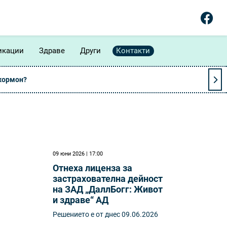
икации
Здраве
Други
Контакти
 хормон?
09 юни 2026 | 17:00
Отнеха лиценза за
застрахователна дейност
на ЗАД „ДаллБогг: Живот
и здраве“ АД
Решението е от днес 09.06.2026