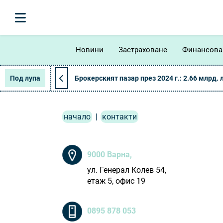
Новини
Застраховане
Финансова
Под лупа
Брокерският пазар през 2024 г.: 2.66 млрд. 
начало
|
контакти
9000 Варна,
ул. Генерал Колев 54,
етаж 5, офис 19
0895 878 053