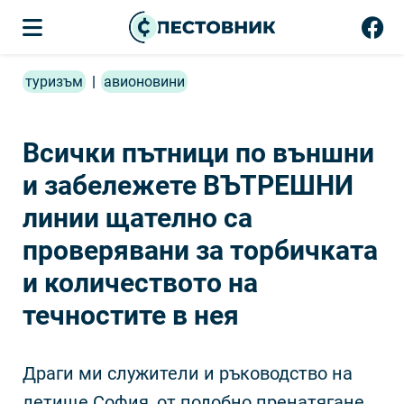
туризъм
|
авионовини
Всички пътници по външни
и забележете ВЪТРЕШНИ
линии щателно са
проверявани за торбичката
и количеството на
течностите в нея
Драги ми служители и ръководство на
летище София, от подобно пренатягане