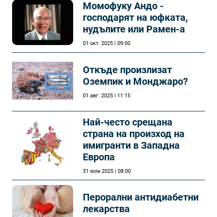
Момофуку Андо -
господарят на юфката,
нудълите или Рамен-а
01 окт. 2025 | 09:00
Откъде произлизат
Оземпик и Монджаро?
01 авг. 2025 | 11:15
Най-често срещана
страна на произход на
имигранти в Западна
Европа
31 юли 2025 | 08:00
Перорални антидиабетни
лекарства