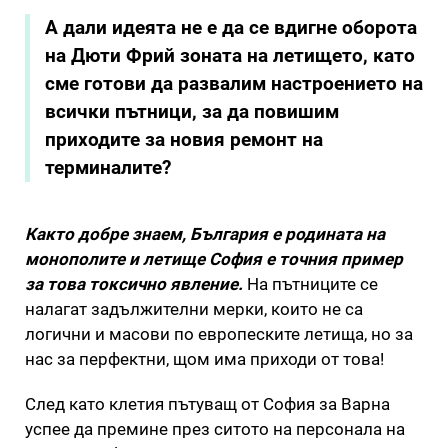
А дали идеята не е да се вдигне оборота
на Дюти Фрий зоната на летището, като
сме готови да развалим настроението на
всички пътници, за да повишим
приходите за новия ремонт на
терминалите?
Както добре знаем, България е родината на
монополите и летище София е точния пример
за това токсично явление.
На пътниците се
налагат задължителни мерки, които не са
логични и масови по европеските летища, но за
нас за перфектни, щом има приходи от това!
След като клетия пътуващ от София за Варна
успее да премине през ситото на персонала на