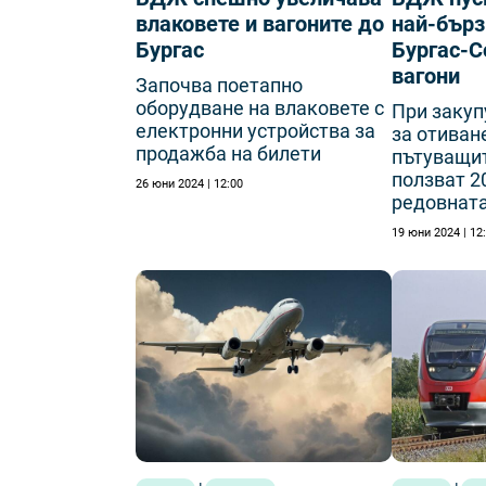
влаковете и вагоните до
най-бърз
Бургас
Бургас-С
вагони
Започва поетапно
оборудване на влаковете с
При закуп
електронни устройства за
за отиван
продажба на билети
пътуващит
ползват 2
26 юни 2024 | 12:00
редовната
19 юни 2024 | 12