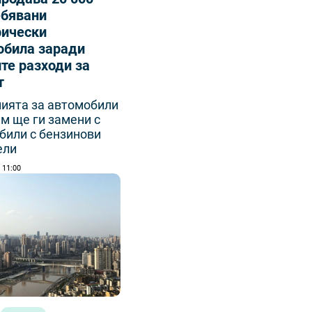
ебявани
рически
обила заради
те разходи за
т
ията за автомобили
м ще ги замени с
били с бензинови
ели
| 11:00