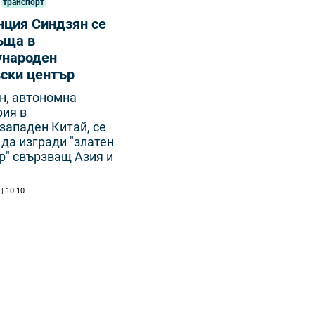
транспорт
нция Синдзян се
ъща в
народен
вски център
н, автономна
рия в
западен Китай, се
да изгради "златен
р" свързващ Азия и
 | 10:10