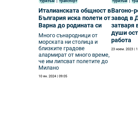
|
|
туризъм
транспорт
туризъм
тра
Италианската общност в
Вагоно-
България иска полети от
завод в 
Варна до родината си
затваря 
души ост
Много сънародници от
работа
морската ни столица и
близките градове
23 ноем. 2023 | 1
алармират от много време,
че им липсват полетите до
Милано
10 ян. 2024 | 09:05