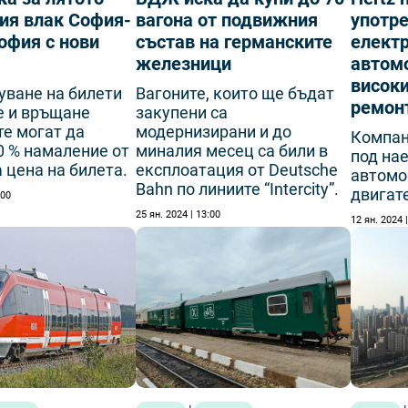
ия влак София-
вагона от подвижния
употр
офия с нови
състав на германските
елект
железници
автом
високи
уване на билети
Вагоните, които ще бъдат
ремон
е и връщане
закупени са
е могат да
модернизирани и до
Компан
0 % намаление от
миналия месец са били в
под нае
 цена на билета.
експлоатация от Deutsche
автомо
Bahn по линиите “Intercity”.
двигат
:00
25 ян. 2024 | 13:00
12 ян. 2024 