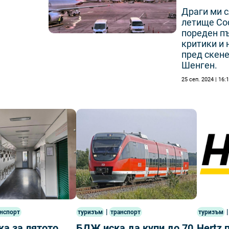
Драги ми с
летище Соф
пореден пъ
критики и 
пред скене
Шенген.
25 сеп. 2024 | 16:
|
|
нспорт
туризъм
транспорт
туризъм
а за лятото
БДЖ иска да купи до 70
Hertz 