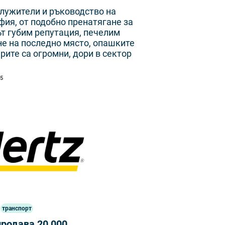
лужители и ръководство на
ия, от подобно пренатягане за
т губим репутация, печелим
не на последно място, опашките
рите са огромни, дори в сектор
15
транспорт
продава 20 000