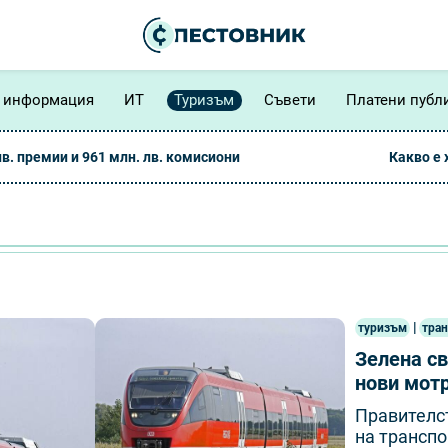
 информация
ИТ
Туризъм
Съвети
Платени публ
лв. премии и 961 млн. лв. комисиони
Какво е
|
туризъм
тра
Зелена св
нови мотр
Правителс
на трансп