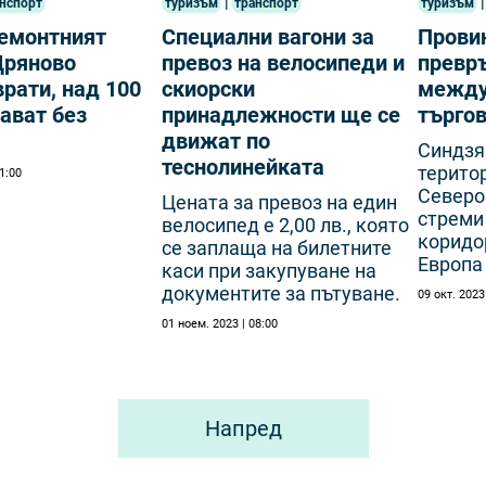
|
|
нспорт
туризъм
транспорт
туризъм
ремонтният
Специални вагони за
Прови
Дряново
превоз на велосипеди и
превр
врати, над 100
скиорски
между
ават без
принадлежности ще се
търго
движат по
Синдзя
теснолинейката
терито
1:00
Северо
Цената за превоз на един
стреми 
велосипед е 2,00 лв., която
коридо
се заплаща на билетните
Европа
каси при закупуване на
документите за пътуване.
09 окт. 2023
01 ноем. 2023 | 08:00
Напред