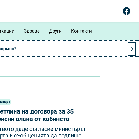
икации
Здраве
Други
Контакти
 хормон?
нспорт
етлина на договора за 35
исни влака от кабинета
твото даде съгласие министърът
орта и съобщенията да подпише