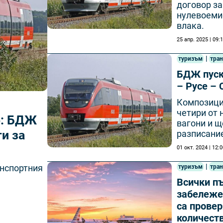
договор за
нулевоеми
влака.
25 апр. 2025 | 09:
|
туризъм
тра
БДЖ пуск
– Русе –
Композици
четири от
о: БДЖ
вагони и щ
и за
разписани
01 окт. 2024 | 12:
|
анспортния
туризъм
тра
Всички п
забележе
са провер
количеств