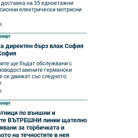
 доставка на 35 едноетажни
сионни електрически мотрисни
10
нспорт
а директен бърз влак София
 София
ите ще бъдат обслужвани с
 новодоставените германски
е се движат със следното
е
00
нспорт
ътници по външни и
те ВЪТРЕШНИ линии щателно
явани за торбичката и
ото на течностите в нея