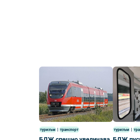
|
|
туризъм
транспорт
туризъм
тра
БДЖ спешно увеличава
БДЖ пуск