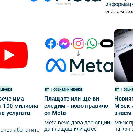
информаци
29 окт. 2024 | 08:
|
|
 мрежи
ит
социални мрежи
ит
соци
вече има
Плащате или ще ви
Новият
т 100 милиона
следим - ново правило
Мъск и
на услугата
от Meta
знаем 
Meta вече дава две опции -
Мъск п
да плащаш или да се
на кон
ючва абонатите