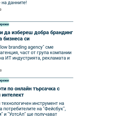
 на данните!
00
мрежи
ни да избереш добра брандинг
а бизнеса си
llow branding agency" сме
агенция, част от група компании
на ИТ индустрията, рекламата и
00
мрежи
ти по онлайн търсачка с
 интелект
 технологичен инструмент на
 потребителите на "Фейсбук",
" и "УотсАп" ще получават