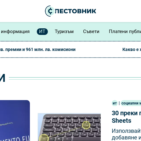
 информация
ИТ
Туризъм
Съвети
Платени публ
лв. премии и 961 млн. лв. комисиони
Какво е
И
|
ит
социални 
30 преки 
Sheets
Използвайте
добавяне и