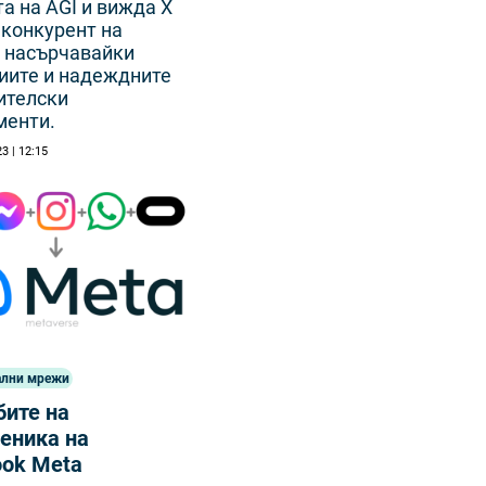
а на AGI и вижда X
 конкурент на
, насърчавайки
иите и надеждните
ителски
менти.
3 | 12:15
ални мрежи
бите на
еника на
ook Meta