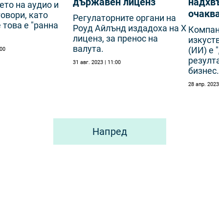
държавен лиценз
надхв
то на аудио и
очакв
овори, като
Регулаторните органи на
 това е "ранна
Роуд Айлънд издадоха на X
Компан
лиценз, за пренос на
изкуст
валута.
(ИИ) е 
:00
резулта
31 авг. 2023 | 11:00
бизнес.
28 апр. 2023
Напред