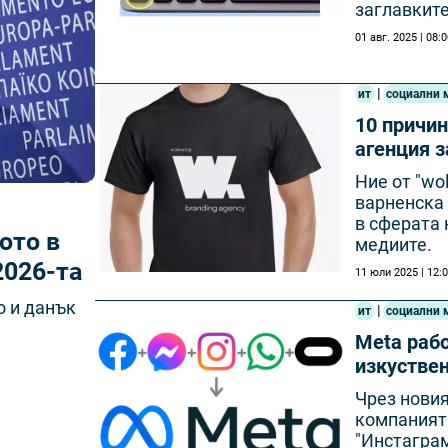
заглавките
01 авг. 2025 | 08:
|
ит
социални 
10 причи
агенция з
Ние от "wo
варненска 
в сферата 
ото в
медиите.
2026-та
11 юли 2025 | 12:
 и данък
|
ит
социални 
Meta рабо
изкуствен
Чрез новия
компанията
"Инстаграм