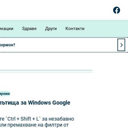
икации
Здраве
Други
Контакти
 хормон?
мрежи
пътища за Windows Google
 `Ctrl + Shift + L` за незабавно
ли премахване на филтри от