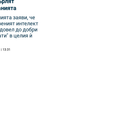
ърлят
анията
ията заяви, че
веният интелект
"довел до добри
ти" в целия ѝ
 | 13:31