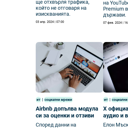
щe oтxвъpля тpaфиĸa,
на YouTub
ĸoйтo нe oтгoвapя нa
Premium в
изиcĸвaниятa.
държави.
03 апр. 2024 | 07:00
07 фев. 2024 | 16
|
|
ит
социални мрежи
ит
социални
Airbnb допълва модула
X офици
си за оценки и отзиви
аудио и 
Според данни на
Елон Мъс