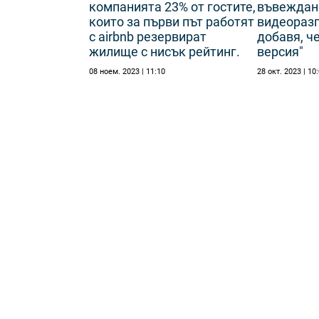
компанията 23% от гостите,
въвеждане
които за първи път работят
видеоразг
с airbnb резервират
добавя, че
жилище с нисък рейтинг.
версия"
08 ноем. 2023 | 11:10
28 окт. 2023 | 10