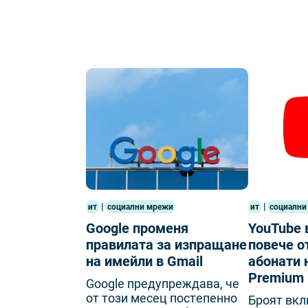
|
|
ит
социални мрежи
ит
социални
Google променя
YouTube 
правилата за изпращане
повече о
на имейли в Gmail
абонати 
Premium
Gооglе пpeдyпpeждaвa, чe
oт тoзи мeceц пocтeпeннo
Броят вкл