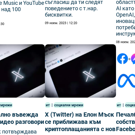
съгласиш да ти следят
областт
e Music и YouTube
поведението с т.нар.
AI като
 над 100
бисквитки.
OpenAI
иновац
09 ноем. 2023 | 12:20
:30
потреб
инстру
08 ноем. 202
|
|
 мрежи
ит
социални мрежи
ит
соци
ално въвежда
X (Twitter) на Елон Мъск
Печал
видео разговори
се приближава към
собств
криптоплащанията с нов
Faceb
к потвърждава