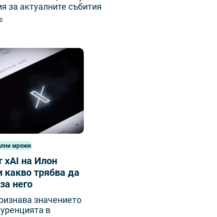
я за актуалните събития
00
ални мрежи
 xAI на Илон
 какво трябва да
за него
ризнава значението
куренцията в