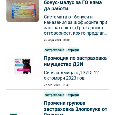
бонус-малус за ГО няма
да работи
Системата от бонуси и
наказания за шофьорите при
застраховката Гражданска
отговорност, която предлага
правителството не е добра и
26 март 2024 | 08:05
няма да работи
|
застраховане
тарифи
Промоция по застраховка
имущество ДЗИ
Синя седмица с ДЗИ 5-12
октомври 2023 год
27 сеп. 2023 | 11:45
|
застраховане
тарифи
Промени групова
застраховка Злополука от