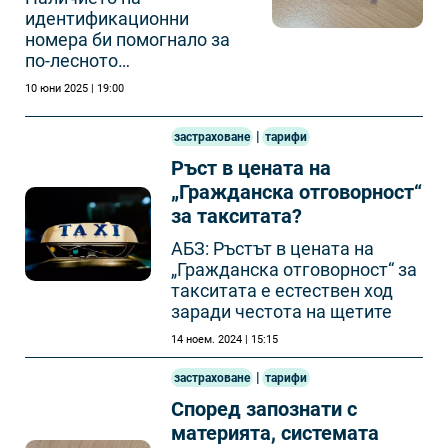
идентификационни
номера би помогнало за
по-лесното
санкциониране на
10 юни 2025 | 19:00
водачите.
|
застраховане
тарифи
Ръст в цената на
„Гражданска отговорност“
за такситата?
АБЗ: Ръстът в цената на
„Гражданска отговорност“ за
такситата е естествен ход
заради честота на щетите
14 ноем. 2024 | 15:15
|
застраховане
тарифи
Според запознати с
материята, системата