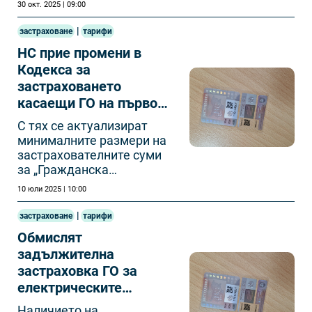
30 окт. 2025 | 09:00
|
застраховане
тарифи
НС прие промени в
Кодекса за
застраховането
касаещи ГО на първо
четене
С тях се актуализират
минималните размери на
застрахователните суми
за „Гражданска
отговорност“.
10 юли 2025 | 10:00
|
застраховане
тарифи
Обмислят
задължителна
застраховка ГО за
електрическите
тротинетки у нас
Наличието на