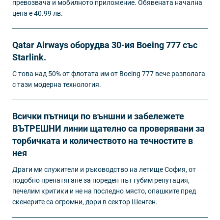
превозвача и мобилното приложение. Обявената начална
цена е 40.99 лв.
Qatar Airways оборудва 30-ия Boeing 777 със
Starlink.
С това над 50% от флотата им от Boeing 777 вече разполага
с тази модерна технология.
Всички пътници по външни и забележете
ВЪТРЕШНИ линии щателно са проверявани за
торбичката и количеството на течностите в
нея
Драги ми служители и ръководство на летище София, от
подобно пренатягане за пореден път губим репутация,
печелим критики и не на последно място, опашките пред
скенерите са огромни, дори в сектор Шенген.