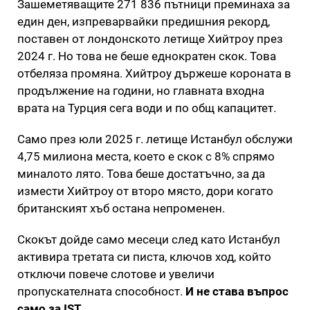
Зашеметяващите 271 836 пътници преминаха за
един ден, изпреварвайки предишния рекорд,
поставен от лондонското летище Хийтроу през
2024 г. Но това не беше еднократен скок. Това
отбеляза промяна. Хийтроу държеше короната в
продължение на години, но главната входна
врата на Турция сега води и по общ капацитет.
Само през юли 2025 г. летище Истанбул обслужи
4,75 милиона места, което е скок с 8% спрямо
миналото лято. Това беше достатъчно, за да
измести Хийтроу от второ място, дори когато
британският хъб остана непроменен.
Скокът дойде само месеци след като Истанбул
активира третата си писта, ключов ход, който
отключи повече слотове и увеличи
пропускателната способност.
И не става въпрос
само за IST.