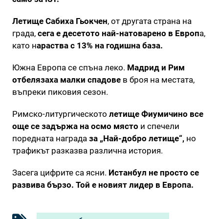
Летище Сабиха Гьокчен
, от другата страна на
града,
сега е десетото най-натоварено в Европ
а,
като н
араства с 13% на годишна база.
Южна Европа се спъна леко.
Мадрид и Рим
отбелязаха малки спадове
в броя на местата,
въпреки пиковия сезон.
Римско-литургическото
летище Фиумичино все
още се задържа на осмо място
и спечели
поредната награда
за „Най-добро летище“,
но
трафикът разказва различна история.
Засега цифрите са ясни.
Истанбул не просто се
развива бързо. Той е новият лидер в Европа.