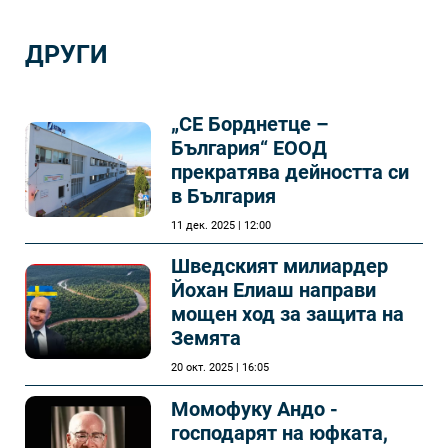
ДРУГИ
„СЕ Борднетце –
България“ ЕООД
прекратява дейността си
в България
11 дек. 2025 | 12:00
Шведският милиардер
Йохан Елиаш направи
мощен ход за защита на
Земята
20 окт. 2025 | 16:05
Момофуку Андо -
господарят на юфката,