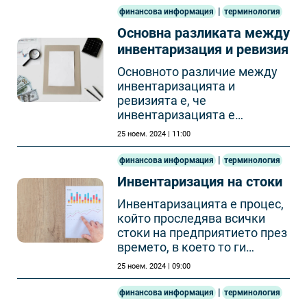
|
финансова информация
терминология
Основна разликата между
инвентаризация и ревизия
Основното различие между
инвентаризацията и
ревизията е, че
инвентаризацията е
вътрешен процес, който
25 ноем. 2024 | 11:00
може да се извършва
неограничен брой пъти и по
|
финансова информация
терминология
разпореждане на управителя
Инвентаризация на стоки
на предприятието.
Инвентаризацията е процес,
който проследява всички
стоки на предприятието през
времето, в което то ги
притежава.
25 ноем. 2024 | 09:00
|
финансова информация
терминология