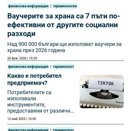
|
финансова информация
терминология
Ваучерите за храна са 7 пъти по-
ефективни от другите социални
разходи
Над 900 000 българи ще използват ваучери за
храна през 2026 година
26 фев. 2026 | 15:29
|
финансова информация
терминология
Какво е потребител
предприемач?
Потребителите са
използвали
инструментите,
предоставяни от различни
платформи, за да
12 май 2025 | 10:00
създават бизнеси и
общности.
|
финансова информация
терминология