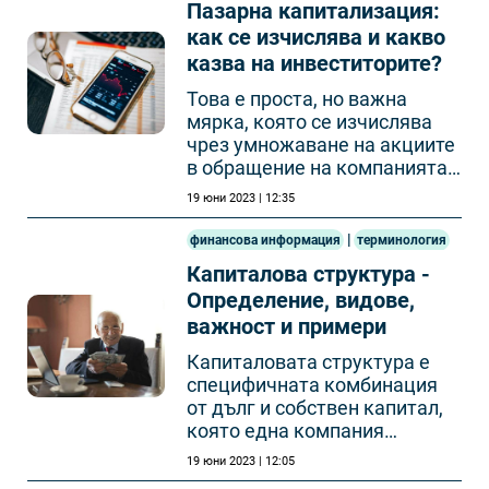
Пазарна капитализация:
как се изчислява и какво
казва на инвеститорите?
Това е проста, но важна
мярка, която се изчислява
чрез умножаване на акциите
в обращение на компанията
по нейната цена на акция.
19 юни 2023 | 12:35
|
финансова информация
терминология
Капиталова структура -
Определение, видове,
важност и примери
Капиталовата структура е
специфичната комбинация
от дълг и собствен капитал,
която една компания
използва за финансиране на
19 юни 2023 | 12:05
своите операции и растеж.