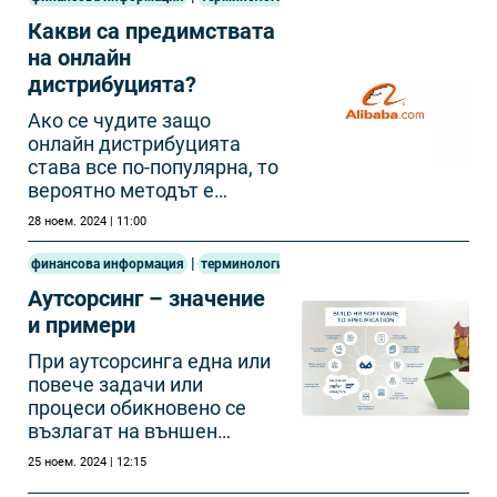
Какви са предимствата
на онлайн
дистрибуцията?
Ако се чудите защо
онлайн дистрибуцията
става все по-популярна, то
вероятно методът е
толкова предпочитан
28 ноем. 2024 | 11:00
поради следните причини
|
финансова информация
терминология
Аутсорсинг – значение
и примери
При аутсорсинга една или
повече задачи или
процеси обикновено се
възлагат на външен
партньор.
25 ноем. 2024 | 12:15