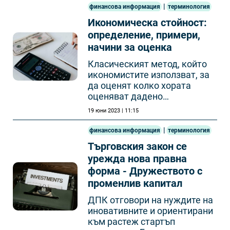
|
финансова информация
терминология
Икономическа стойност:
определение, примери,
начини за оценка
Класическият метод, който
икономистите използват, за
да оценят колко хората
оценяват дадено
икономическо благо, е да
19 юни 2023 | 11:15
разгледат цената, която
плащат за него.
|
финансова информация
терминология
Търговския закон се
урежда нова правна
форма - Дружеството с
променлив капитал
ДПК отговори на нуждите на
иновативните и ориентирани
към растеж стартъп