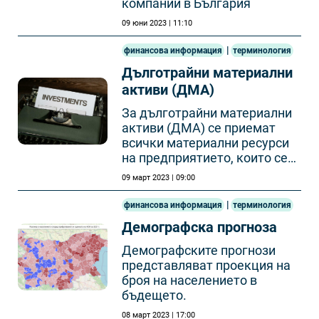
компании в България
09 юни 2023 | 11:10
|
финансова информация
терминология
Дълготрайни материални
активи (ДМА)
За дълготрайни материални
активи (ДМА) се приемат
всички материални ресурси
на предприятието, които се
използват повече от един
09 март 2023 | 09:00
отчетен период (за стопански
и други цели).
|
финансова информация
терминология
Демографска прогноза
Демографските прогнози
представляват проекция на
броя на населението в
бъдещето.
08 март 2023 | 17:00