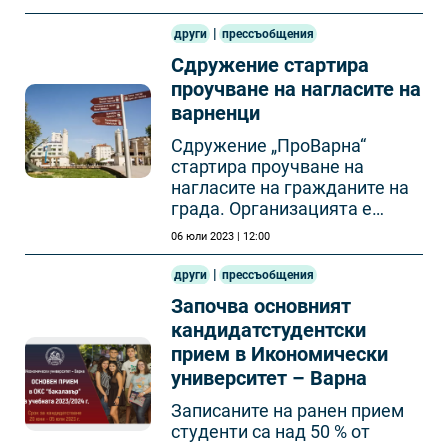
журналисти с най-новото от
света на движенческите
|
други
прессъобщения
изкуства.
Сдружение стартира
проучване на нагласите на
варненци
Сдружение „ПроВарна“
стартира проучване на
нагласите на гражданите на
града. Организацията е
пуснала на сайта си онлайн
06 юли 2023 | 12:00
анкета, чиято цел е да
предостави възможност на
|
други
прессъобщения
жителите на Варна
Започва основният
възможност да оценят
кандидатстудентски
състоянието на града.
прием в Икономически
университет – Варна
Записаните на ранен прием
студенти са над 50 % от