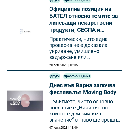
Официална позиция на
БАТЕЛ относно темите за
липсващи лекарствени
продукти, СЕСПА и
паралелната търговия
Практически, нито една
проверка не е доказала
укриване, умишлено
задържане или
нерегламентиран износ на
20 сеп. 2023 | 08:05
лекарствени продукти.
|
други
прессъобщения
Днес във Варна започва
фестивалът Moving Body
Събитието, чието основно
послание е „Начинът, по
който се движим има
значение“ отново ще срещне
публика, артисти, критици и
07 юли 2023 | 13:00