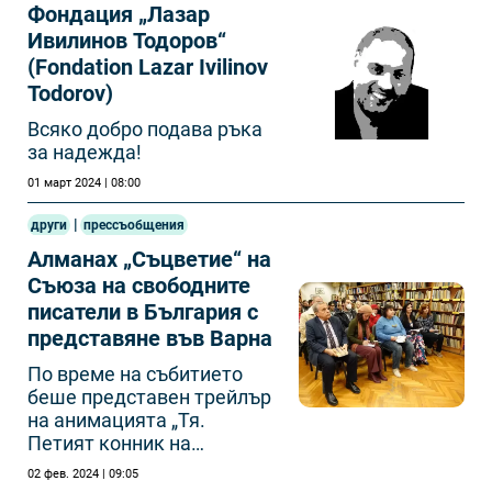
Фондация „Лазар
Ивилинов Тодоров“
(Fondation Lazar Ivilinov
Todorov)
Всяко добро подава ръка
за надежда!
01 март 2024 | 08:00
|
други
прессъобщения
Алманах „Съцветие“ на
Съюза на свободните
писатели в България с
представяне във Варна
По време на събитието
беше представен трейлър
на анимацията „Тя.
Петият конник на
Апокалипсиса“
02 фев. 2024 | 09:05