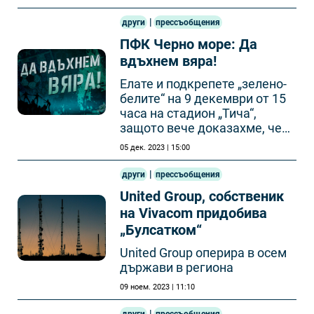
|
други
прессъобщения
ПФК Черно море: Да
вдъхнем вяра!
Елате и подкрепете „зелено-
белите“ на 9 декември от 15
часа на стадион „Тича“,
защото вече доказахме, че
заедно сме по-силни и това е
05 дек. 2023 | 15:00
правилният път.
|
други
прессъобщения
United Group, собственик
на Vivacom придобива
„Булсатком“
United Group оперира в осем
държави в региона
09 ноем. 2023 | 11:10
|
други
прессъобщения