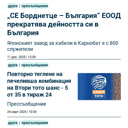
|
други
прессъобщения
„СЕ Борднетце – България“ ЕООД
прекратява дейността си в
България
Японският завод за кабели в Карнобат е с 800
служители
11 дек. 2025 | 12:00
|
други
прессъобщения
Повторно теглене на
печеливша комбинация
на Втори тото шанс - 5
от 35 в тираж 24
Прессъобщение
24 март 2025 | 10:00
|
други
прессъобщения