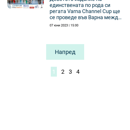
единствената по рода си
регата Varna Channel Cup ще
се проведе във Варна между
8-11 юни.
07 юни 2023 | 15:00
Напред
1
2
3
4