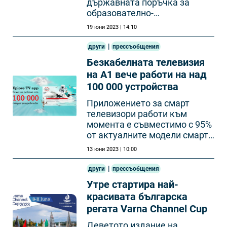
държавната поръчка за
образователно-
квалификационна степен
19 юни 2023 | 14:10
„бакалавър“
|
други
прессъобщения
Безкабелната телевизия
на А1 вече работи на над
100 000 устройства
Приложението за смарт
телевизори работи към
момента е съвместимо с 95%
от актуалните модели смарт
телевизори на пазара.
13 юни 2023 | 10:00
|
други
прессъобщения
Утре стартира най-
красивата българска
регата Varna Channel Cup
Деветото издание на