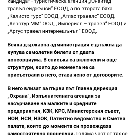
кандидат - туристическа агенция „Юнайтед
травъл ейджънси“ ЕООД, а по втората бяха
„Калисто турс“ ЕООД, „Атлас травелс“ ЕООД,
„Аеротур ММ“ ООД, „Империал – травел“ ЕООД и
„Аргус травел интернешънъл“ ЕООД.
Всяка държавна администрация е длъжна да
купува самолетни билети от двата
консорциума. В списъка са включени и още
структури, които до момента не са
присъствали в него, става ясно от договорите.
В него влизат за първи път Главна дирекция
„Охрана“, Изпълнителната агенция за
насърчаване на малките и средните
предприятия, КЗК, КРС, Министерския съвет,
НОИ, НСИ, НЗОК, Патентно ведомство и Сметна
палата, които до момента си провеждаха
самостоятелно процедури.
Голяма част от тях се