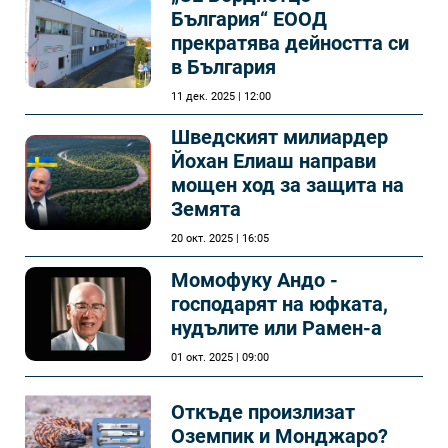
България“ ЕООД
прекратява дейността си
в България
11 дек. 2025 | 12:00
Шведският милиардер
Йохан Елиаш направи
мощен ход за защита на
Земята
20 окт. 2025 | 16:05
Момофуку Андо -
господарят на юфката,
нудълите или Рамен-а
01 окт. 2025 | 09:00
Откъде произлизат
Оземпик и Монджаро?