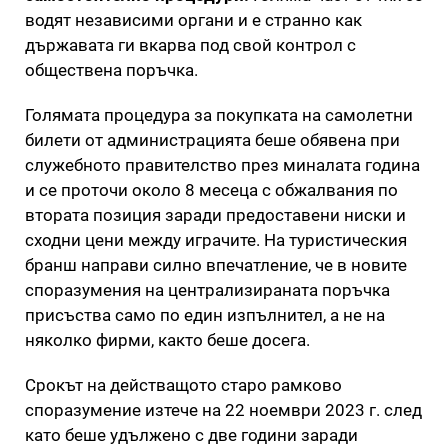
водят независими органи и е странно как
държавата ги вкарва под свой контрол с
обществена поръчка.
Голямата процедура за покупката на самолетни
билети от администрацията беше обявена при
служебното правителство през миналата година
и се проточи около 8 месеца с обжалвания по
втората позиция заради предоставени ниски и
сходни цени между играчите. На туристическия
бранш направи силно впечатление, че в новите
споразумения на централизираната поръчка
присъства само по един изпълнител, а не на
няколко фирми, както беше досега.
Срокът на действащото старо рамково
споразумение изтече на 22 ноември 2023 г. след
като беше удължено с две години заради