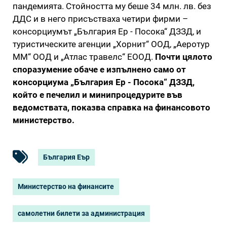
пандемията. Стойността му беше 34 млн. лв. без
ДДС и в него присъстваха четири фирми –
консорциумът „България Ер - Посока“ ДЗЗД, и
туристическите агенции „Хорнит“ ООД, „Аеротур
ММ“ ООД и „Атлас травелс“ ЕООД.
Почти цялото
споразумение обаче е изпълнено само от
консорциума „България Ер - Посока“ ДЗЗД,
който е печелил и минипроцедурите във
ведомствата, показва справка на финансовото
министерство.
България Eър
Министерство на финансите
самолетни билети за администрация