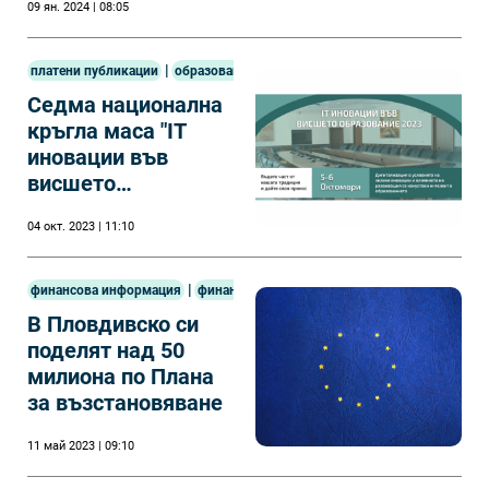
09 ян. 2024 | 08:05
университетите във
Варна
|
платени публикации
образование
Седма национална
кръгла маса "IT
иновации във
висшето
образование" 2023
04 окт. 2023 | 11:10
|
финансова информация
финанси
В Пловдивско си
поделят над 50
милиона по Плана
за възстановяване
11 май 2023 | 09:10