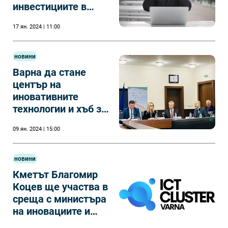
инвестициите в
родните иновации
17 ян. 2024 | 11:00
новини
Варна да стане
център на
иновативните
технологии и хъб за
модерни
09 ян. 2024 | 15:00
производства
новини
Кметът Благомир
Коцев ще участва в
среща с министъра
на иновациите и
ректорите на