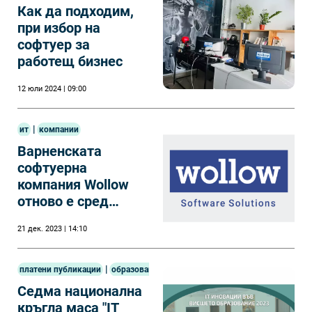
Как да подходим,
при избор на
софтуер за
работещ бизнес
12 юли 2024 | 09:00
|
ит
компании
Варненската
софтуерна
компания Wollow
отново е сред
лидерите в
21 дек. 2023 | 14:10
софтуерния бранш
за страната
|
платени публикации
образование
Седма национална
кръгла маса "IT