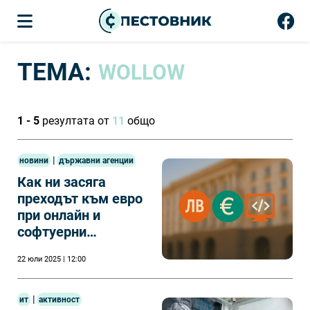
ТЕМА:
WOLLOW
1 - 5
резултата от
11
общо
|
новини
държавни агенции
Как ни засяга
преходът към евро
при онлайн и
софтуерни
продукти
22 юли 2025 | 12:00
|
ит
активност