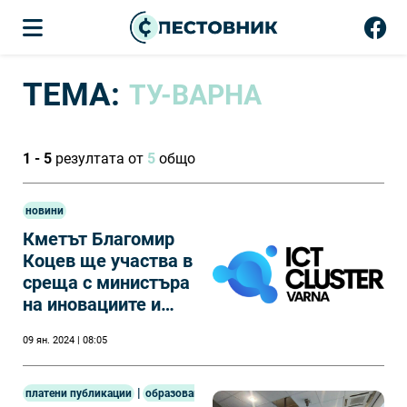
ТЕМА:
ТУ-ВАРНА
1 - 5
резултата от
5
общо
новини
Кметът Благомир
Коцев ще участва в
среща с министъра
на иновациите и
ректорите на
09 ян. 2024 | 08:05
университетите във
Варна
|
платени публикации
образование