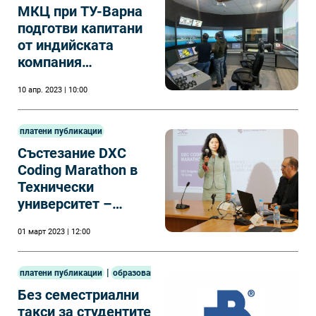
МКЦ при ТУ-Варна
подготви капитани
от индийската
компания
МАРИТЕК
10 апр. 2023 | 10:00
платени публикации
Състезание DXC
Coding Marathon в
Технически
университет –
Варна с подкрепата
01 март 2023 | 12:00
на DXC Technology
|
платени публикации
образование
Без семестриални
такси за студентите