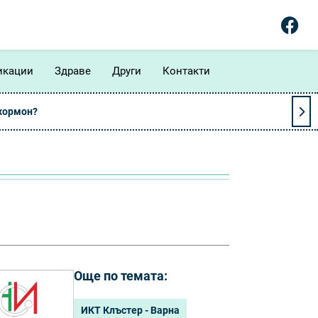
икации
Здраве
Други
Контакти
 хормон?
Още по темата:
ИКТ Клъстер - Варна