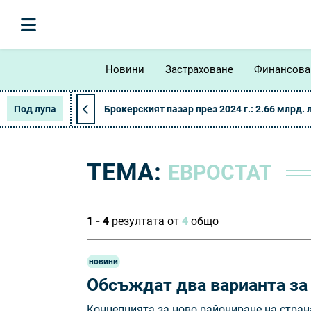
Новини
Застраховане
Финансова
Под лупа
Брокерският пазар през 2024 г.: 2.66 млрд. 
ТЕМА:
ЕВРОСТАТ
1 - 4
резултата от
4
общо
новини
Обсъждат два варианта за 
Концепцията за ново райониране на стра