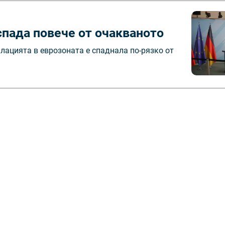
спада повече от очакваното
лацията в еврозоната е спаднала по-рязко от