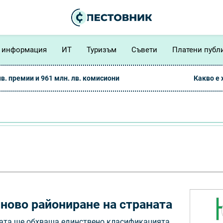
 информация
ИТ
Туризъм
Съвети
Платени публ
лв. премии и 961 млн. лв. комисиони
Какво е
ново райониране на страната
ната ще обхваща единствено класификацията