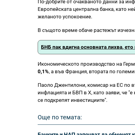
По-добрите от очакваното данни за ин
Европейската централна банка, като не
желаното успокоение.
В същото време обаче растежът изчезна
БНБ пак вдигна основната лихва, ето
Икономическото производство на Герма
0,1%
, а във Франция, втората по голем
Паоло Джентилони, комисар на ЕС по в
инфлацията и БВП в X, като заяви, че "е
се подкрепят инвестициите".
Още по темата:
Банките и НАП започват да обменят 