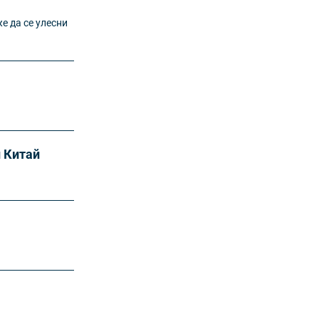
е да се улесни
н Китай