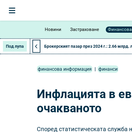
Новини
Застраховане
Финансова
Под лупа
Брокерският пазар през 2024 г.: 2.66 млрд. 
финансова информация
|
финанси
Инфлацията в ев
очакваното
Според статистическата служба н