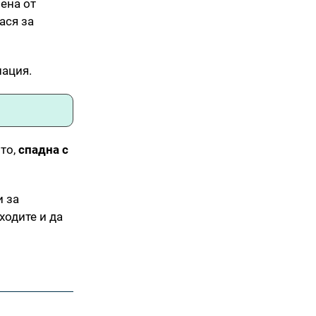
ена от
ася за
нация.
то,
спадна с
и за
ходите и да