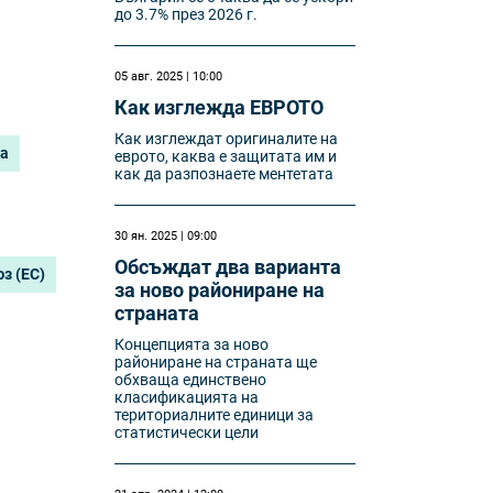
до 3.7% през 2026 г.
05 авг. 2025 | 10:00
Как изглежда ЕВРОТО
Как изглеждат оригиналите на
на
еврото, каква е защитата им и
как да разпознаете ментетата
30 ян. 2025 | 09:00
Обсъждат два варианта
з (ЕС)
за ново райониране на
страната
Концепцията за ново
райониране на страната ще
обхваща единствено
класификацията на
териториалните единици за
статистически цели