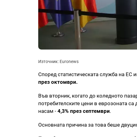
Източник: Euronews
Според статистическата служба на ЕС 
през октомври.
Във вторник, когато до коледното паза
потребителските цени в еврозоната са 
насам -
4,3% през септември
.
Основната причина за това беше двуциф