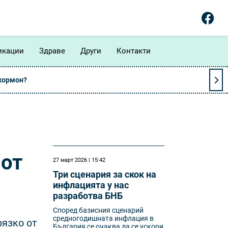
икации
Здраве
Други
Контакти
 хормон?
 от
27 март 2026 | 15:42
Три сценария за скок на
инфлацията у нас
разработва БНБ
Според базисния сценарий
средногодишната инфлация в
рязко от
България се очаква да се ускори