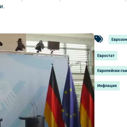
и.
Еврозо
Евростат
Европейски съю
Инфлация