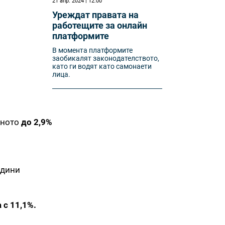
21 апр. 2024 | 12:00
Уреждат правата на
работещите за онлайн
платформите
В момента платформите
заобикалят законодателството,
като ги водят като самонаети
лица.
аното
до 2,9%
одини
 с 11,1%.