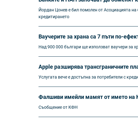
Йордан Цонев е бил помолен от Асоциацията на б
кредитирането
Ваучерите за храна са 7 пъти по-ефек
Над 900 000 българи ще използват ваучери за х
Apple разширява трансграничните пла
Услугата вече е достъпна за потребители с кред
Фалшиви имейли мамят от името на 
Съобщение от КФН