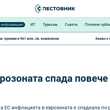
 информация
ИТ
Туризъм
Съвети
Платени публ
лв. премии и 961 млн. лв. комисиони
Какво е
розоната спада повече
а ЕС инфлацията в еврозоната е спаднала по-