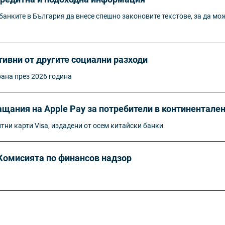
анките в България да внесе спешно законовите текстове, за да мож
тивни от другите социални разходи
рана през 2026 година
щания на Apple Pay за потребители в континентале
итни карти Visa, издадени от осем китайски банки
Комисията по финансов надзор