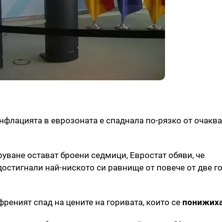
инфлацията в еврозоната е спаднала по-рязко от очакв
руване остават броени седмици, Евростат обяви, че
достигнали най-ниското си равнище от повече от две г
реният спад на цените на горивата, които се
понижиха