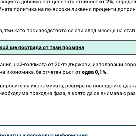
флацията доближават целевата стойност
от 2%,
определ
йната политика на по-високи лихвени проценти доприн
, тъй като производството се сви след месеци на стаг
 кой ще пострада от тази промяна
ния, най-голямата от 20-те държави, използващи евро
ина икономика, бе отчетен ръст от
едва 0,1%.
ъпросите на икономиката, реагира на последните данн
 необходима преходна фаза, в която да се внимава с раз
кредитна и подоходна информация