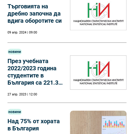
Търговията на
дребно започна да
вдига оборотите си
09 апр. 2024 | 09:00
новини
През учебната
2022/2023 година
студентите в
България са 221.3
хил., броят им
27 апр. 2023 | 12:00
намалява с 2.5%
новини
Над 75% от хората
в България