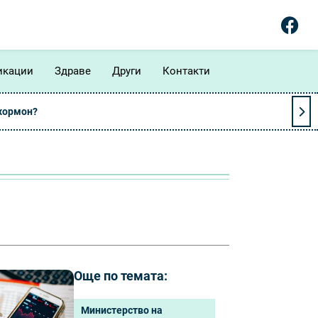
икации
Здраве
Други
Контакти
 хормон?
Още по темата:
Министерство на