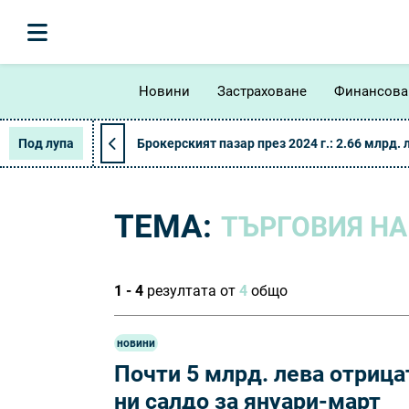
Новини
Застраховане
Финансова
Под лупа
Брокерският пазар през 2024 г.: 2.66 млрд. 
ТЕМА:
ТЪРГОВИЯ НА
1 - 4
резултата от
4
общо
новини
Почти 5 млрд. лева отриц
ни салдо за януари-март