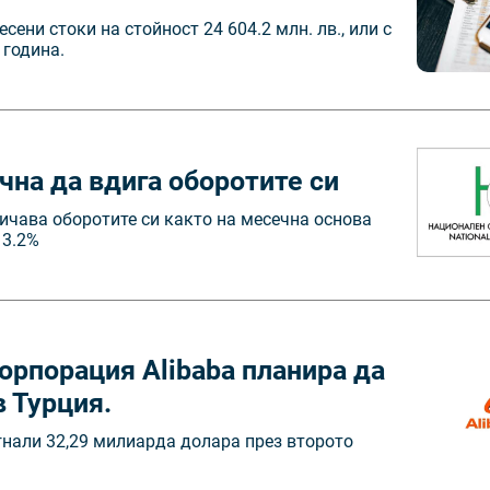
сени стоки на стойност 24 604.2 млн. лв., или с
 година.
чна да вдига оборотите си
ичава оборотите си както на месечна основа
 3.2%
орпорация Alibaba планира да
в Турция.
гнали 32,29 милиарда долара през второто