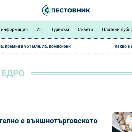
 информация
ИТ
Туризъм
Съвети
Платени публ
лв. премии и 961 млн. лв. комисиони
Какво е
 ЕДРО
ателно е външнотърговското