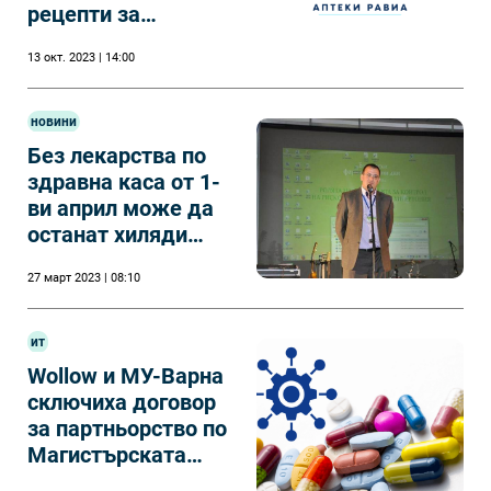
рецепти за
антибиотици
13 окт. 2023 | 14:00
новини
Без лекарства по
здравна каса от 1-
ви април може да
останат хиляди
пациенти у нас.
27 март 2023 | 08:10
ит
Wollow и МУ-Варна
сключиха договор
за партньорство по
Магистърската
програма