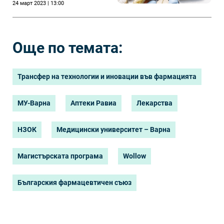
24 март 2023 | 13:00
„Трансфер на
технологии и
иновации във
фармацията".
Още по темата:
Трансфер на технологии и иновации във фармацията
МУ-Варна
Аптеки Равиа
Лекарства
НЗОК
Медицински университет – Варна
Магистърската програма
Wollow
Българския фармацевтичен съюз