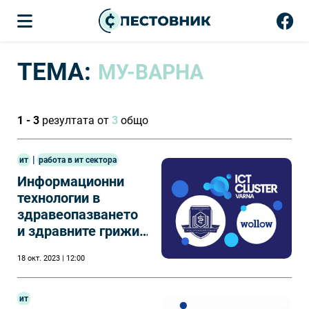
ТЕМА:
МУ-ВАРНА
1 - 3
резултата от
3
общо
|
ит
работа в ит сектора
Информационни
технологии в
здравеопазването
и здравните грижи
- ОКС "магистър"
18 окт. 2023 | 12:00
ит