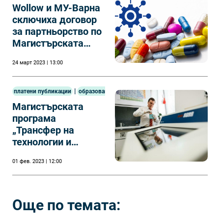
Wollow и МУ-Варна
сключиха договор
за партньорство по
Магистърската
програма
24 март 2023 | 13:00
„Трансфер на
технологии и
иновации във
|
платени публикации
образование
фармацията".
Магистърската
програма
„Трансфер на
технологии и
иновации във
01 фев. 2023 | 12:00
фармацията"
Още по темата: