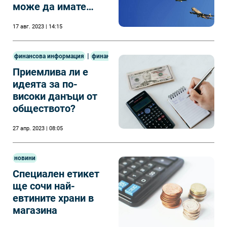
може да имате
право на парична
17 авг. 2023 | 14:15
компенсация.
|
финансова информация
финанси
Приемлива ли е
идеята за по-
високи данъци от
обществото?
27 апр. 2023 | 08:05
новини
Специален етикет
ще сочи най-
евтините храни в
магазина