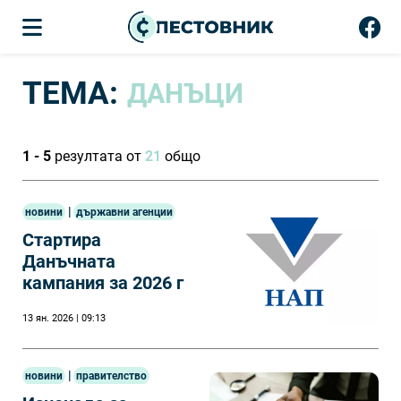
ТЕМА:
ДАНЪЦИ
1 - 5
резултата от
21
общо
|
новини
държавни агенции
Стартира
Данъчната
кампания за 2026 г
13 ян. 2026 | 09:13
|
новини
правителство