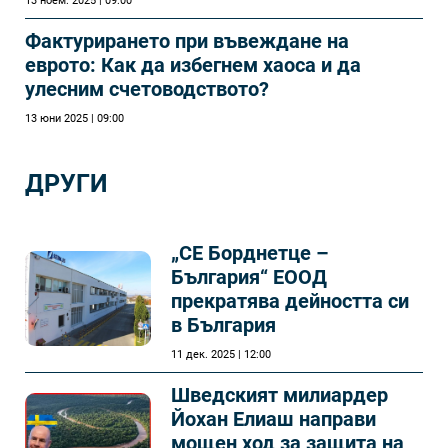
13 ноем. 2025 | 09:00
Фактурирането при въвеждане на
еврото: Как да избегнем хаоса и да
улесним счетоводството?
13 юни 2025 | 09:00
ДРУГИ
„СЕ Борднетце –
България“ ЕООД
прекратява дейността си
в България
11 дек. 2025 | 12:00
Шведският милиардер
Йохан Елиаш направи
мощен ход за защита на