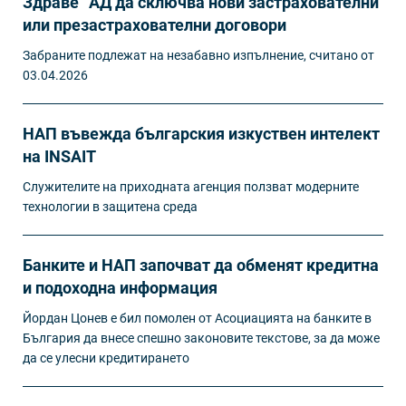
Здраве“ АД да сключва нови застрахователни
или презастрахователни договори
Забраните подлежат на незабавно изпълнение, считано от
03.04.2026
НАП въвежда българския изкуствен интелект
на INSAIT
Служителите на приходната агенция ползват модерните
технологии в защитена среда
Банките и НАП започват да обменят кредитна
и подоходна информация
Йордан Цонев е бил помолен от Асоциацията на банките в
България да внесе спешно законовите текстове, за да може
да се улесни кредитирането