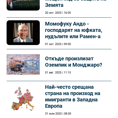
Земята
20 окт. 2025 | 16:05
Момофуку Андо -
господарят на юфката,
нудълите или Рамен-а
01 окт. 2025 | 09:00
Откъде произлизат
Оземпик и Монджаро?
01 авг. 2025 | 11:15
Най-често срещана
страна на произход на
имигранти в Западна
Европа
31 юли 2025 | 08:00