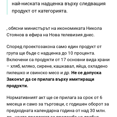
най-ниската надценка върху следващия
продукт от категорията.
, обясни министърът на икономиката Никола
Стоянов в ефира на Нова телевизия днес.
Според проектозакона само един продукт от
група ще бъде с надценка до 10 процента.
Включени са продукти от 17 основни вида храни
– хляб, мляко, сирене, кашкавал, яйца, охладено
пилешко и свинско месо и др.
Не се допуска
Законът да се прилага върху имитиращи
продукти.
Нормативният акт ще се прилага за срок от 6
месеца и само за търговци, с годишен оборот за
предходната календарна година от над 30 млн.
лв., които предлагат за продажба на дребно