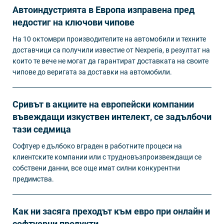
Автоиндустрията в Европа изправена пред
недостиг на ключови чипове
На 10 октомври производителите на автомобили и техните
доставчици са получили известие от Nexperia, в резултат на
които те вече не могат да гарантират доставката на своите
чипове до веригата за доставки на автомобили.
Сривът в акциите на европейски компании
въвеждащи изкуствен интелект, се задълбочи
тази седмица
Софтуер е дълбоко вграден в работните процеси на
клиентските компании или с трудновъзпроизвеждащи се
собствени данни, все още имат силни конкурентни
предимства.
Как ни засяга преходът към евро при онлайн и
софтуерни продукти