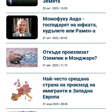
Земята
20 окт. 2025 | 16:05
Момофуку Андо -
господарят на юфката,
нудълите или Рамен-а
01 окт. 2025 | 09:00
Откъде произлизат
Оземпик и Монджаро?
01 авг. 2025 | 11:15
Най-често срещана
страна на произход на
имигранти в Западна
Европа
31 юли 2025 | 08:00