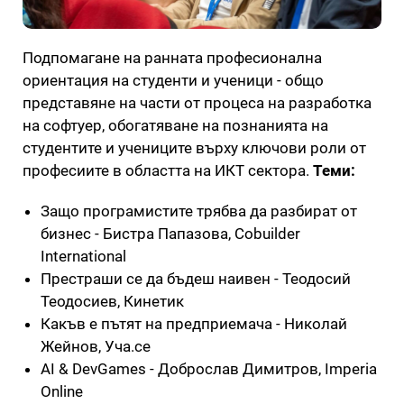
Подпомагане на ранната професионална
ориентация на студенти и ученици - общо
представяне на части от процеса на разработка
на софтуер, обогатяване на познанията на
студентите и учениците върху ключови роли от
професиите в областта на ИКТ сектора.
Теми:
Защо програмистите трябва да разбират от
бизнес - Бистра Папазова, Cobuilder
International
Престраши се да бъдеш наивен - Теодосий
Теодосиев, Кинетик
Какъв е пътят на предприемача - Николай
Жейнов, Уча.се
AI & DevGames - Доброслав Димитров, Imperia
Online