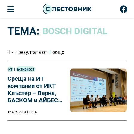
ТЕМА:
BOSCH DIGITAL
1 - 1
резултата от
1
общо
|
ит
активност
Среща на ИТ
компании от ИКТ
Клъстер – Варна,
БАСКОМ и АЙБЕСТ
с ученици, студенти
12 окт. 2023 | 13:15
и преподаватели от
гр. Варна