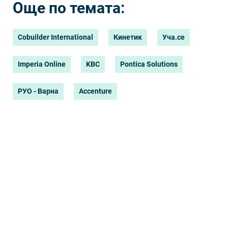
Още по темата:
Cobuilder International
Кинетик
Уча.се
Imperia Online
KBC
Pontica Solutions
РУО - Варна
Accenture