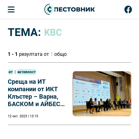
ТЕМА:
KBC
1 - 1
резултата от
1
общо
|
ит
активност
Среща на ИТ
компании от ИКТ
Клъстер – Варна,
БАСКОМ и АЙБЕСТ
с ученици, студенти
12 окт. 2023 | 13:15
и преподаватели от
гр. Варна