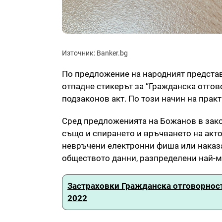
Източник: Banker.bg
По предложение на народният предста
отпадне стикерът за “Гражданска отгов
подзаконов акт. По този начин на прак
Сред предложенията на Божанов в зако
също и спирането и връчването на акто
невръчени електронни фиша или наказа
обществото данни, разпределени най-м
Застраховки Гражданска отговорност
2022