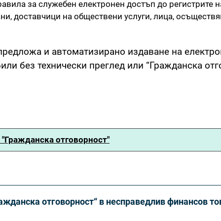
равила за служебен електронен достъп до регистрите н
ни, доставчици на обществени услуги, лица, осъществ
предложа и автоматизирано издаване на електр
или без технически преглед или “Гражданска отг
а "Гражданска отговорност"
ражданска отговорност“ в несправедлив финансов то