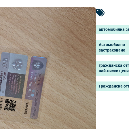
автомобилна з
Автомобилно
застраховане
гражданска от
най-ниски цени
Гражданска от