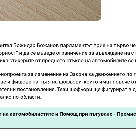
вител Божидар Божанов парламентът прие на първо че
орност” и да се въведе ограничение за въвеждане на с
тика стикерите от предното стъкло на автомобилите се
нопроекта за изменение на Закона за движението по 
ве и фишове на пътя на шофьори, които имат повече от
телни постановления. Тези шофьори ще фигурират в д
алко по-области.
 на автомобилистите и Помощ при пътуване - Премие