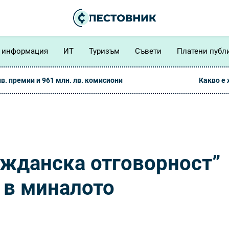
 информация
ИТ
Туризъм
Съвети
Платени публ
лв. премии и 961 млн. лв. комисиони
Какво е
ажданска отговорност”
 в миналото