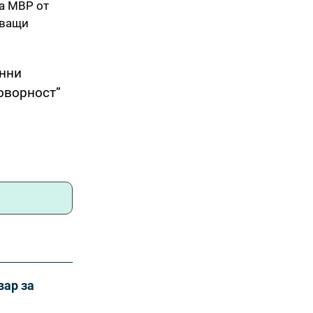
а МВР от
яващи
онни
оворност”
вар за