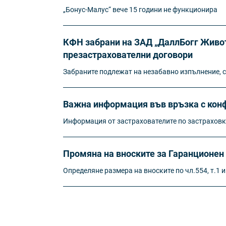
„Бонус-Малус“ вече 15 години не функционира
КФН забрани на ЗАД „ДаллБогг Живот
презастрахователни договори
Забраните подлежат на незабавно изпълнение, с
Важна информация във връзка с конф
Информация от застрахователите по застрахов
Промяна на вноските за Гаранционен 
Определяне размера на вноските по чл.554, т.1 и