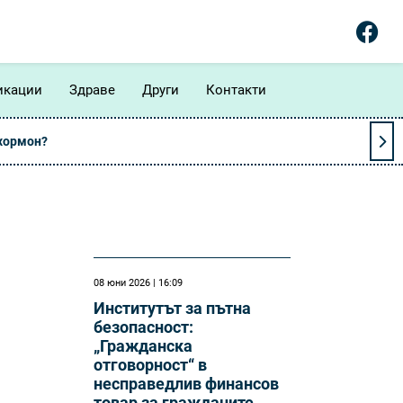
икации
Здраве
Други
Контакти
 хормон?
08 юни 2026 | 16:09
Институтът за пътна
безопасност:
„Гражданска
отговорност“ в
несправедлив финансов
товар за гражданите.