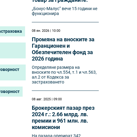
„Бонус-Малус“ вече 15 години не
функционира
астраховка
08 ян. 2026 | 10:00
Промяна на вноските за
Гаранционен и
Обезпечителен фонд за
2026 година
Определяне размера на
говорност
вноските по чл.554, т.1 и чл.563,
ал.2 от Кодекса за
застраховането
говорност
08 авг. 2025 | 09:00
Брокерският пазар през
2024 г.: 2.66 млрд. лв.
премии и 961 млн. лв.
комисиони
На пазара оперират 342