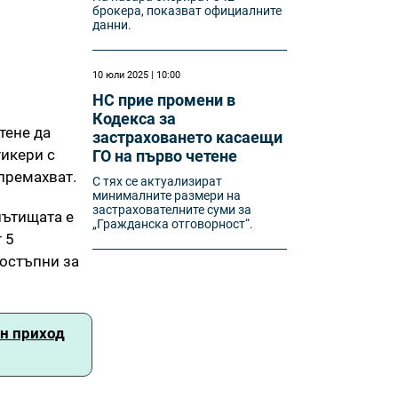
брокера, показват официалните
данни.
10 юли 2025 | 10:00
НС прие промени в
Кодекса за
тене да
застраховането касаещи
тикери с
ГО на първо четене
 премахват.
С тях се актуализират
минималните размери на
застрахователните суми за
пътищата е
„Гражданска отговорност“.
 5
остъпни за
н приход