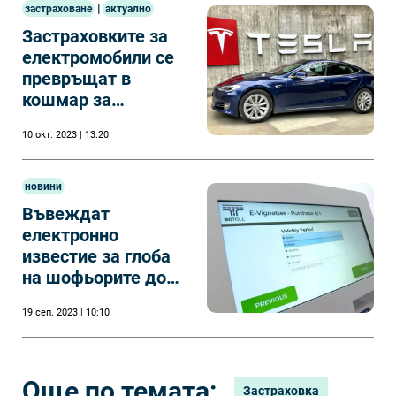
|
застраховане
актуално
Застраховките за
електромобили се
превръщат в
кошмар за
собственици
10 окт. 2023 | 13:20
новини
Въвеждат
електронно
известие за глоба
на шофьорите до
средата на
19 сеп. 2023 | 10:10
октомври
Още по темата:
Застраховка