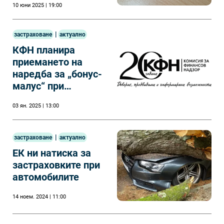
10 юни 2025 | 19:00
|
застраховане
актуално
КФН планира
приемането на
наредба за „бонус-
малус“ при
„Гражданска
03 ян. 2025 | 13:00
отговорност“ през
2025 г.
|
застраховане
актуално
ЕК ни натиска за
застраховките при
автомобилите
14 ноем. 2024 | 11:00