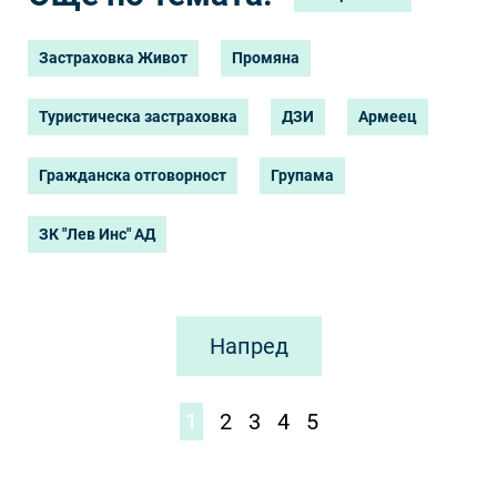
Застраховка Живот
Промяна
Туристическа застраховка
ДЗИ
Армеец
Гражданска отговорност
Групама
ЗК "Лев Инс" АД
Напред
1
2
3
4
5