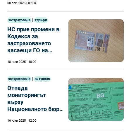
08 авг. 2025 | 09:00
|
застраховане
тарифи
НС прие промени в
Кодекса за
застраховането
касаещи ГО на
първо четене
10 юли 2025 | 10:00
|
застраховане
актуално
Отпада
мониторингът
върху
Националното бюро
на българските
16 юни 2025 | 12:00
автомобилни
застрахователи