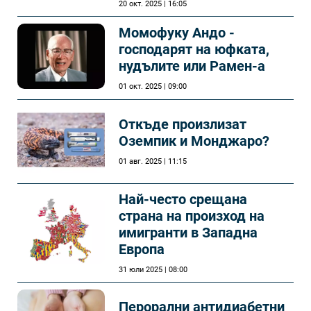
20 окт. 2025 | 16:05
Момофуку Андо -
господарят на юфката,
нудълите или Рамен-а
01 окт. 2025 | 09:00
Откъде произлизат
Оземпик и Монджаро?
01 авг. 2025 | 11:15
Най-често срещана
страна на произход на
имигранти в Западна
Европа
31 юли 2025 | 08:00
Перорални антидиабетни