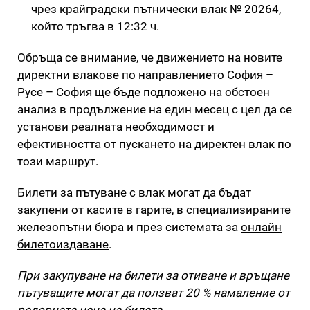
чрез крайградски пътнически влак № 20264,
който тръгва в 12:32 ч.
Обръща се внимание, че движението на новите
директни влакове по направлението София –
Русе – София ще бъде подложено на обстоен
анализ в продължение на един месец с цел да се
установи реалната необходимост и
ефективността от пускането на директен влак по
този маршрут.
Билети за пътуване с влак могат да бъдат
закупени от касите в гарите, в специализираните
железопътни бюра и през системата за
онлайн
билетоиздаване
.
При закупуване на билети за отиване и връщане
пътуващите могат да ползват 20 % намаление от
редовната цена на билета
.