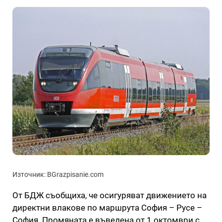
Източник: BGrazpisanie.com
От БДЖ съобщиха, че осигуряват движението на
директни влакове по маршрута София – Русе –
София. Промяната е въведена от 1 октомври с