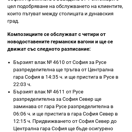
цел подобряване на обслужването на клиентите,
които пътуват между столицата и дунавския
град.
Композициите се обслужват с четири от
новодоставените германски вагони и ще се
движат със следното разписание:
Бързият влак № 4610 от София за Русе
разпределителна ще тръгва от Централна
гара София в 14:35 ч. и ще пристига в Русе в
22:03 ч.
Бързият влак № 4611 от Русе
разпределителна за София Север ще
заминава от гара Русе разпределителна в
06:06 ч. и ще пристига в гара София Север в
12:15 ч. Придвижването от София Север до
Централна гара София ще бъде осигурено