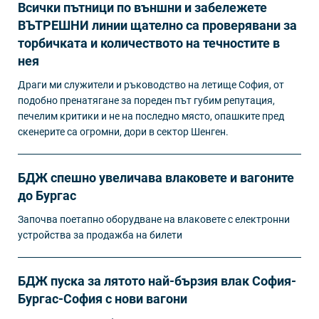
Всички пътници по външни и забележете
ВЪТРЕШНИ линии щателно са проверявани за
торбичката и количеството на течностите в
нея
Драги ми служители и ръководство на летище София, от
подобно пренатягане за пореден път губим репутация,
печелим критики и не на последно място, опашките пред
скенерите са огромни, дори в сектор Шенген.
БДЖ спешно увеличава влаковете и вагоните
до Бургас
Започва поетапно оборудване на влаковете с електронни
устройства за продажба на билети
БДЖ пуска за лятото най-бързия влак София-
Бургас-София с нови вагони