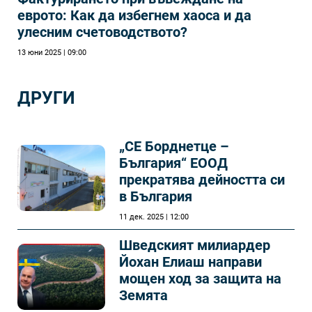
еврото: Как да избегнем хаоса и да
улесним счетоводството?
13 юни 2025 | 09:00
ДРУГИ
„СЕ Борднетце –
България“ ЕООД
прекратява дейността си
в България
11 дек. 2025 | 12:00
Шведският милиардер
Йохан Елиаш направи
мощен ход за защита на
Земята