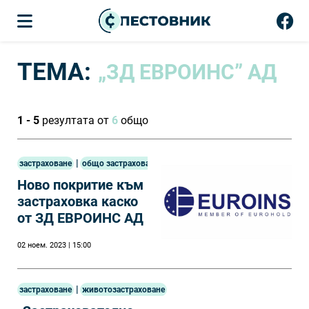
ТЕМА:
„ЗД ЕВРОИНС” АД
1 - 5
резултата от
6
общо
|
застраховане
общо застраховане
Ново покритие към
застраховка каско
от ЗД ЕВРОИНС АД
02 ноем. 2023 | 15:00
|
застраховане
животозастраховане