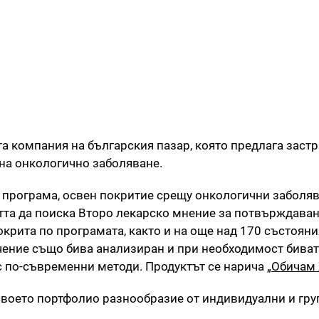
а компания на българския пазар, която предлага заст
на онкологично заболяване.
 програма, освен покритие срещу онкологични заболяв
та да поиска Второ лекарско мнение за потвърждаван
окрита по програмата, както и на още над 170 състояни
чение също бива анализиран и при необходимост бива
с по-съвременни методи. Продуктът се нарича
„Обичам
воето портфолио разнообразие от индивидуални и гру