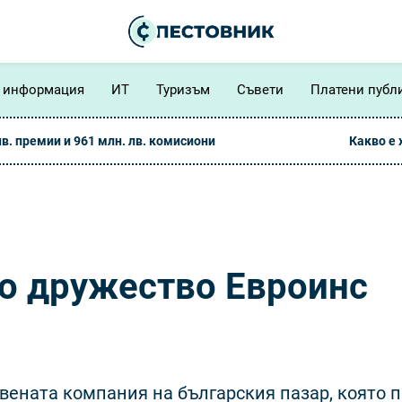
 информация
ИТ
Туризъм
Съвети
Платени публ
лв. премии и 961 млн. лв. комисиони
Какво е
но дружество Евроинс
вената компания на българския пазар, която 