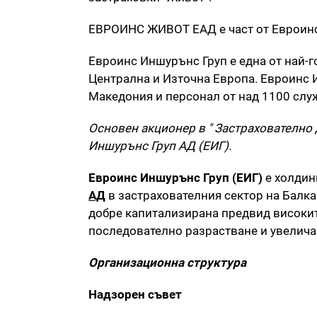
ЕВРОИНС ЖИВОТ ЕАД е част от Евроинс 
Евроинс Иншурънс Груп е една от най-
Централна и Източна Европа. Евроинс 
Македония и персонал от над 1100 слу
Основен акционер в " Застрахователн
Иншурънс Груп АД (ЕИГ).
Евроинс Иншурънс Груп (ЕИГ)
е холдин
АД
в застрахователния сектор на Балк
добре капитализирана предвид високит
последователно разрастване и увелича
Организационна структура
Надзорен съвет