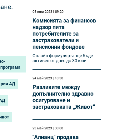
ане.
05 юни 2023 | 09:20
Комисията за финансов
надзор пита
потребителите за
застрахователи и
пенсионни фондове
Онлайн формулярът ще бъде
активен от днес до 30 юни
но-
 програма
24 май 2023 | 18:30
ария АД
Разликите между
допълнително здравно
осигуряване и
 АД
застраховката „Живот“
ивот
23 май 2023 | 08:00
"Алианц" продава