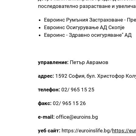
последователно разрастване и увеличав
Евроинс Румъния Застраховане - Пр
Евроинс Осигурување АД Скопје
Евроинс - Здравно осигуряване" АД
управление:
Петър Аврамов
адрес:
1592 София, бул. Христофор Ко
телефон:
02/ 965 15 25
факс:
02/ 965 15 26
e-mail:
office@euroins.bg
уеб сайт:
https://euroinslife.bg/
https://eu