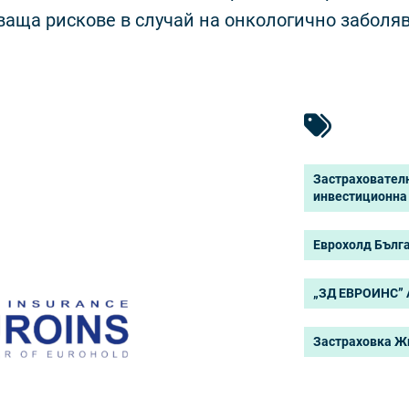
аща рискове в случай на онкологично заболяв
Застраховател
инвестиционна
Еврохолд Бълг
„ЗД ЕВРОИНС”
Застраховка Ж