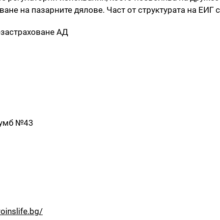
ане на пазарните дялове. Част от структурата на ЕИГ с
езастраховане АД
лумб №43
roinslife.bg/