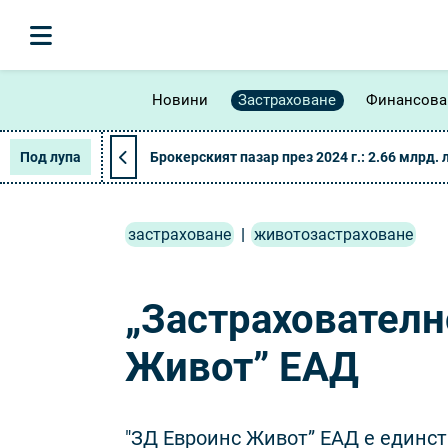
Новини
Застраховане
Финансова
Под лупа
Брокерският пазар през 2024 г.: 2.66 млрд. 
застраховане
|
животозастраховане
„Застраховател
Живот” ЕАД
"ЗД Евроинс Живот” ЕАД е единст