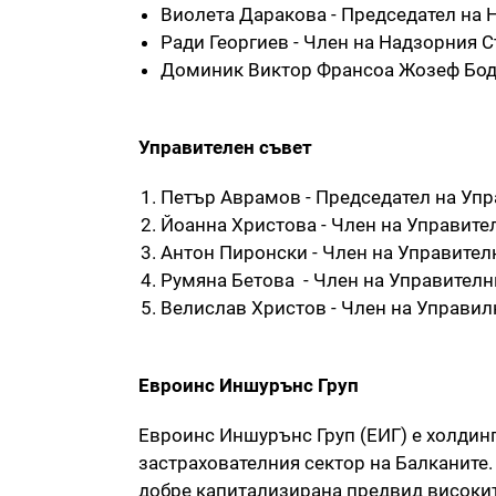
Виолета Даракова - Председател на 
Ради Георгиев - Член на Надзорния 
Доминик Виктор Франсоа Жозеф Боду
Управителен съвет
Петър Аврамов - Председател на Упр
Йоанна Христова - Член на Управите
Антон Пиронски - Член на Управител
Румяна Бетова - Член на Управителн
Велислав Христов - Член на Управил
Евроинс Иншурънс Груп
Евроинс Иншурънс Груп (ЕИГ) е холдин
застрахователния сектор на Балканите
добре капитализирана предвид високит