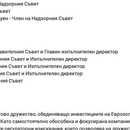
Надзорния Съвет
Съвет
ен - Член на Надзорния Съвет
авителния Съвет и Главен изпълнителен директор
лния Съвет и Изпълнителен директор
ния Съвет и Изпълнителен директор
ия Съвет и Изпълнителен директор
ния Съвет
гово дружество, обединяващо инвестициите на Еврохо
. Като самостоятелно обособена и фокусирана компани
е регулаторни изисквания, което позволява на дружес