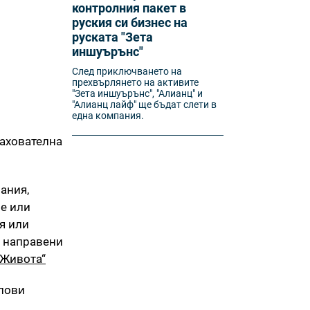
контролния пакет в
руския си бизнес на
руската "Зета
иншуърънс"
След приключването на
прехвърлянето на активите
"Зета иншуърънс", "Алианц" и
"Алианц лайф" ще бъдат слети в
една компания.
рахователна
ания,
е или
я или
т направени
 Живота“
пови