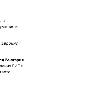
а в
Румъния и
з Евроинс
лд България
пания ЕИГ е
твото