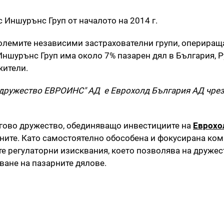
Иншурънс Груп от началото на 2014 г.
големите независими застрахователни групи, опериращ
Иншурънс Груп има около 7% пазарен дял в България, 
жители.
о дружество ЕВРОИНС" АД е Еврохолд България АД чре
гово дружество, обединяващо инвестициите на
Еврохо
аните. Като самостоятелно обособена и фокусирана ком
е регулаторни изисквания, което позволява на дружес
ване на пазарните дялове.