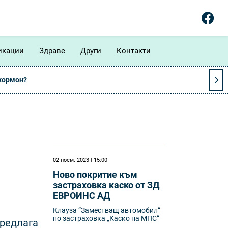
икации
Здраве
Други
Контакти
 хормон?
02 ноем. 2023 | 15:00
Ново покритие към
застраховка каско от ЗД
ЕВРОИНС АД
Клауза “Заместващ автомобил“
по застраховка „Каско на МПС“
предлага