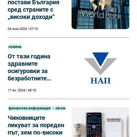
постави България
сред страните с
„високи доходи“
04 юли 2024 | 07:10
новини
От тази година
здравните
осигуровки за
безработните
стават 37,32 лева
17 ян. 2024 | 08:10
|
финансова информация
лични финанси
Чиновниците
ликуват за пореден
път, хем по-високи