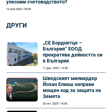
улесним счетоводството?
13 юни 2025 | 09:00
ДРУГИ
„СЕ Борднетце –
България“ ЕООД
прекратява дейността си
в България
11 дек. 2025 | 12:00
Шведският милиардер
Йохан Елиаш направи
мощен ход за защита на
Земята
20 окт. 2025 | 16:05