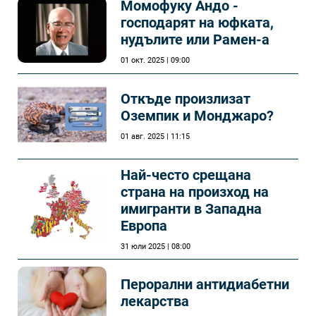
Момофуку Андо -
господарят на юфката,
нудълите или Рамен-а
01 окт. 2025 | 09:00
Откъде произлизат
Оземпик и Монджаро?
01 авг. 2025 | 11:15
Най-често срещана
страна на произход на
имигранти в Западна
Европа
31 юли 2025 | 08:00
Перорални антидиабетни
лекарства