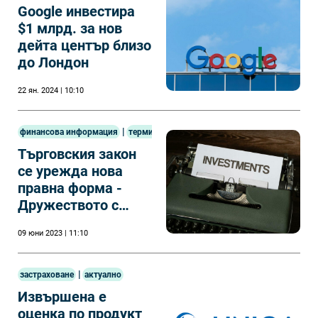
Google инвестира
$1 млрд. за нов
дейта център близо
до Лондон
22 ян. 2024 | 10:10
|
финансова информация
терминология
Търговския закон
се урежда нова
правна форма -
Дружеството с
променлив капитал
09 юни 2023 | 11:10
|
застраховане
актуално
Извършена е
оценка по продукт