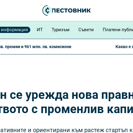
 информация
ИТ
Туризъм
Съвети
Платени публ
лв. премии и 961 млн. лв. комисиони
Какво е
н се урежда нова прав
вото с променлив кап
вативните и ориентирани към растеж стартъп 