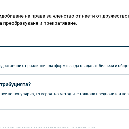
идобиване на права за членство от наети от дружествот
 преобразуване и прекратяване.
едоставяни от различни платформи, за да създават бизнеси и общн
стрибуцията?
 все по-популярна, то вероятно методът е толкова предпочитан по
оцеси обикновено се възлагат на външен партньор.