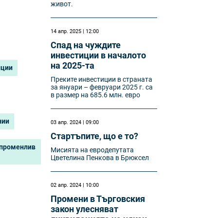
живот.
14 апр. 2025 | 12:00
Спад на чуждите
инвестиции в началото
на 2025-та
иции
Преките инвестиции в страната
за януари – февруари 2025 г. са
в размер на 685.6 млн. евро
нии
03 апр. 2024 | 09:00
Стартъпите, що е то?
 променлив
Мисията на евродепутата
Цветелина Пенкова в Брюксел
02 апр. 2024 | 10:00
Промени в Търговския
закон улесняват