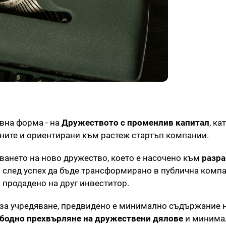
вна форма - на
Дружеството с променлив капитал
, ка
вните и ориентирани към растеж стартъп компании.
ването на ново дружество, което е насочено към
разра
 след успех да бъде трансформирано в публична комп
 продадено на друг инвеститор.
 за учредяване, предвидено е минимално съдържание 
бодно прехвърляне на дружествени дялове
и минимал