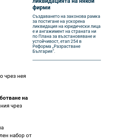
ликвидацията на някои
фирми
Създаването на законова рамка
за постигане на ускорена
ликвидация на юридически лица
е и ангажимент на страната ни
по Плана за възстановяване и
устойчивост, етап 254 в
Реформа „Разрастване
България“.
то чрез нея
ботване на
ания чрез
на
ен набор от