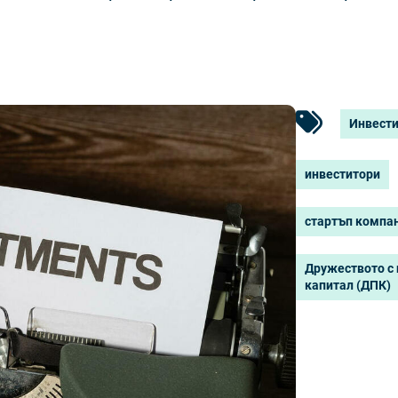
Инвест
инвеститори
стартъп компа
Дружеството с
капитал (ДПК)