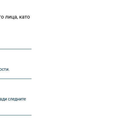
о лица, като
ости.
ради следните