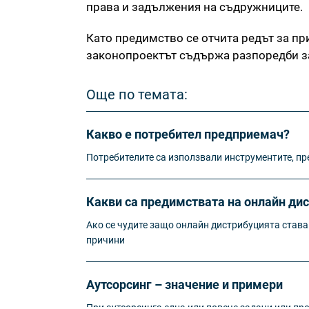
права и задължения на съдружниците.
Като предимство се отчита редът за пр
законопроектът съдържа разпоредби за
Още по темата:
Какво е потребител предприемач?
Потребителите са използвали инструментите, пр
Какви са предимствата на онлайн ди
Ако се чудите защо онлайн дистрибуцията става
причини
Аутсорсинг – значение и примери
При аутсорсинга една или повече задачи или пр