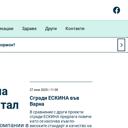
икации
Здраве
Други
Контакти
 хормон?
на
27 юни 2025 | 11:00
Сгради ЕСКИНА във
итал
Варна
В сравнение с други проекти
сгради ЕСКИНА предлага повече
като се насочва към по-
компании в
високите стандарт и качество на