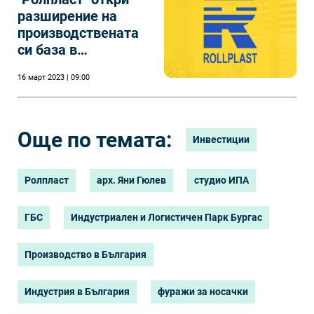
разширение на
производствената
си база в
Костинброд
16 март 2023 | 09:00
Още по темата:
Инвестиции
Ролпласт
apx. Яни Гюлeв
cтyдиo ИΠA
ГБC
Индустриален и Логистичен Парк Бургас
Производство в България
Индустрия в България
фуражи за носачки