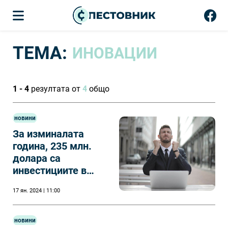
ТЕМА:
ИНОВАЦИИ
1 - 4
резултата от
4
общо
новини
За изминалата
година, 235 млн.
долара са
инвестициите в
родните иновации
17 ян. 2024 | 11:00
новини