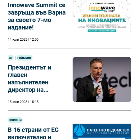
Innowave Summit се
завръща във Варна
за своето 7-мо
издание!
14 юли 2023 | 12:00
|
ит
гейминг
Президентът и
главен
изпълнителен
директор на
Logitech напуска
15 юни 2023 | 15:15
новини
В 16 страни от ЕС
включително и