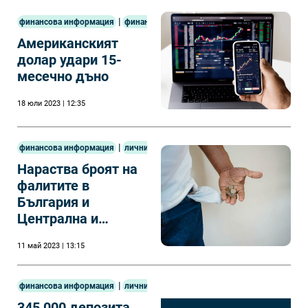
|
финансова информация
финанси
Американският
долар удари 15-
месечно дъно
18 юли 2023 | 12:35
|
финансова информация
лични финанси
Нараства броят на
фалитите в
България и
Централна и
Източна Европа
11 май 2023 | 13:15
|
финансова информация
лични финанси
345 000 депозита