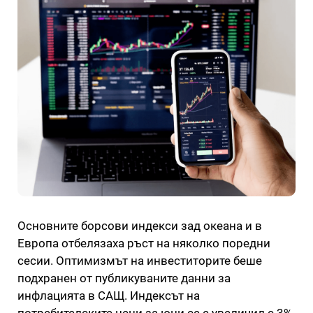
Основните борсови индекси зад океана и в
Европа отбелязаха ръст на няколко поредни
сесии. Оптимизмът на инвеститорите беше
подхранен от публикуваните данни за
инфлацията в САЩ. Индексът на
потребителските цени за юни се е увеличил с 3%