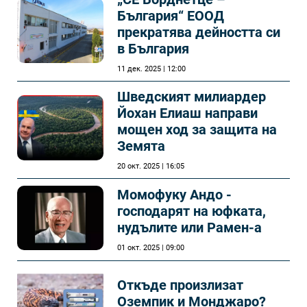
България“ ЕООД
прекратява дейността си
в България
11 дек. 2025 | 12:00
Шведският милиардер
Йохан Елиаш направи
мощен ход за защита на
Земята
20 окт. 2025 | 16:05
Момофуку Андо -
господарят на юфката,
нудълите или Рамен-а
01 окт. 2025 | 09:00
Откъде произлизат
Оземпик и Монджаро?