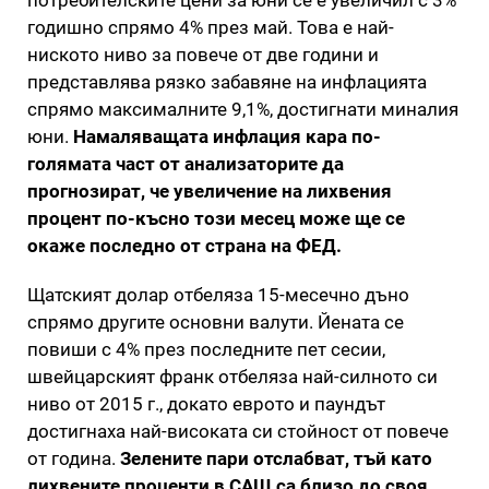
годишно спрямо 4% през май. Това е най-
ниското ниво за повече от две години и
представлява рязко забавяне на инфлацията
спрямо максималните 9,1%, достигнати миналия
юни.
Намаляващата инфлация кара по-
голямата част от анализаторите да
прогнозират, че увеличение на лихвения
процент по-късно този месец може ще се
окаже последно от страна на ФЕД.
Щатският долар отбеляза 15-месечно дъно
спрямо другите основни валути. Йената се
повиши с 4% през последните пет сесии,
швейцарският франк отбеляза най-силното си
ниво от 2015 г., докато еврото и паундът
достигнаха най-високата си стойност от повече
от година.
Зелените пари отслабват, тъй като
лихвените проценти в САЩ са близо до своя