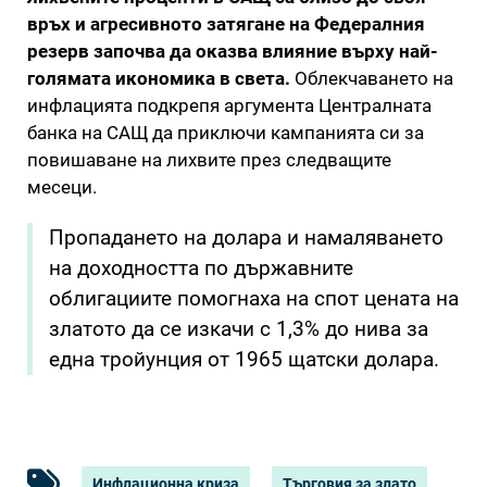
връх и агресивното затягане на Федералния
резерв започва да оказва влияние върху най-
голямата икономика в света.
Облекчаването на
инфлацията подкрепя аргумента Централната
банка на САЩ да приключи кампанията си за
повишаване на лихвите през следващите
месеци.
Пропадането на долара и намаляването
на доходността по държавните
облигациите помогнаха на спот цената на
златото да се изкачи с 1,3% до нива за
една тройунция от 1965 щатски долара.
Инфлационна криза
Търговия за злато