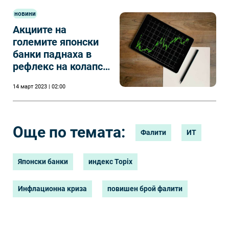
новини
Акциите на
големите японски
банки паднаха в
рефлекс на колапса
при Silicon Valley
14 март 2023 | 02:00
Bank
Още по темата:
Фалити
ИТ
Японски банки
индекс Topix
Инфлационна криза
повишен брой фалити