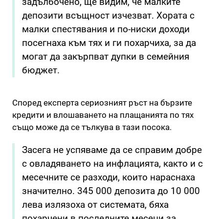
задълбочено, ще видим, че малките
депозити всъщност изчезват. Хората с
малки спестявания и по-ниски доходи
посегнаха към тях и ги похарчиха, за да
могат да закърпват дупки в семейния
бюджет.
Според експерта сериозният ръст на бързите
кредити и влошаването на плащанията по тях
също може да се тълкува в тази посока.
Засега не успяваме да се справим добре
с овладяването на инфлацията, както и с
месечните се разходи, които нараснаха
значително. 345 000 депозита до 10 000
лева излязоха от системата, бяха
похарчени в последните месеци за