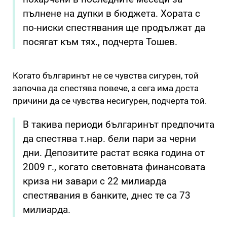
пълнене на дупки в бюджета. Хората с
по-ниски спестявания ще продължат да
посягат към тях., подчерта Тошев.
Когато българинът не се чувства сигурен, той
започва да спестява повече, а сега има доста
причини да се чувства несигурен, подчерта той.
В такива периоди българинът предпочита
да спестява т.нар. бели пари за черни
дни. Депозитите растат всяка година от
2009 г., когато световната финансовата
криза ни завари с 22 милиарда
спестявания в банките, днес те са 73
милиарда.