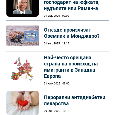
господарят на юфката,
нудълите или Рамен-а
01 окт. 2025 | 09:00
Откъде произлизат
Оземпик и Монджаро?
01 авг. 2025 | 11:15
Най-често срещана
страна на произход на
имигранти в Западна
Европа
31 юли 2025 | 08:00
Перорални антидиабетни
лекарства
29 юли 2025 | 10:15