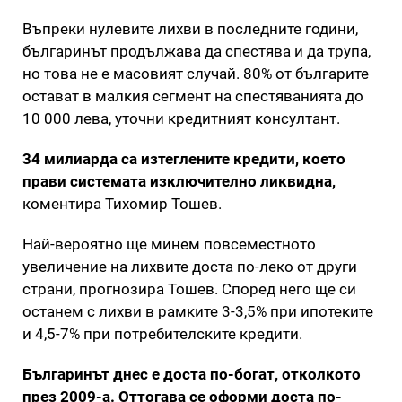
Въпреки нулевите лихви в последните години,
българинът продължава да спестява и да трупа,
но това не е масовият случай. 80% от българите
остават в малкия сегмент на спестяванията до
10 000 лева, уточни кредитният консултант.
34 милиарда са изтеглените кредити, което
прави системата изключително ликвидна,
коментира Тихомир Тошев.
Най-вероятно ще минем повсеместното
увеличение на лихвите доста по-леко от други
страни, прогнозира Тошев. Според него ще си
останем с лихви в рамките 3-3,5% при ипотеките
и 4,5-7% при потребителските кредити.
Българинът днес е доста по-богат, отколкото
през 2009-а. Оттогава се оформи доста по-