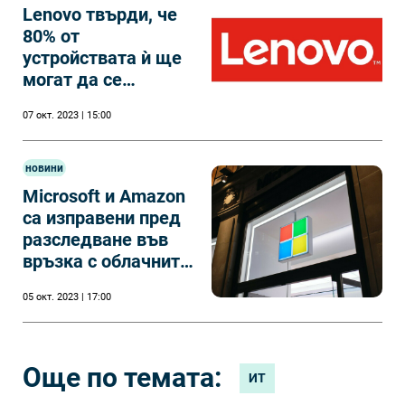
Lenovo твърди, че
80% от
устройствата ѝ ще
могат да се
ремонтират от
07 окт. 2023 | 15:00
потребителите
новини
Microsoft и Amazon
са изправени пред
разследване във
връзка с облачните
си услуги
05 окт. 2023 | 17:00
Още по темата:
ИТ