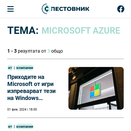
ТЕМА:
MICROSOFT AZURE
1 - 3
резултата от
3
общо
|
ит
компании
Приходите на
Microsoft от игри
изпреварват тези
на Windows
благодарение на
01 фев. 2024 | 18:00
Activision Blizzard
|
ит
компании