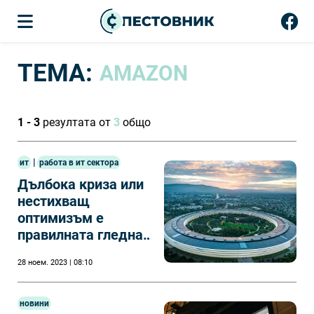
ТЕМА:
AMAZON
1 - 3
резултата от
3
общо
|
ит
работа в ит сектора
Дълбока криза или
нестихващ
оптимизъм е
правилната гледна
точка за сърцето
28 ноем. 2023 | 08:10
на ИТ индустрията
новини