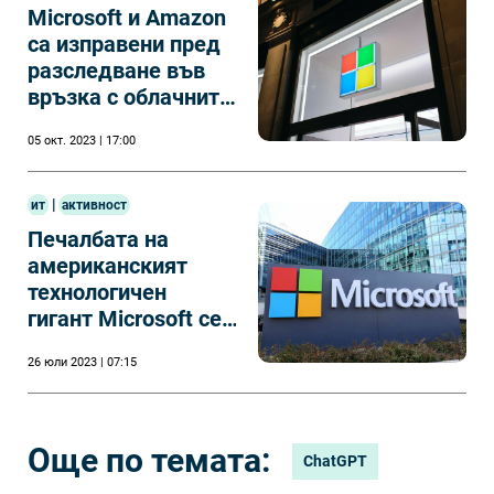
Microsoft и Amazon
са изправени пред
разследване във
връзка с облачните
си услуги
05 окт. 2023 | 17:00
|
ит
активност
Печалбата на
американският
технологичен
гигант Microsoft се
увеличава
26 юли 2023 | 07:15
Още по темата:
ChatGPT