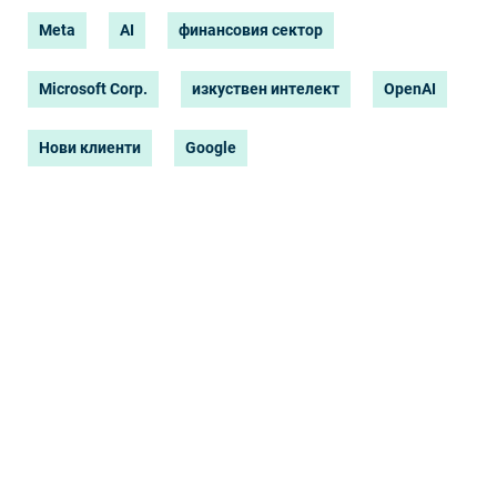
Meta
AI
финансовия сектор
Microsoft Corp.
изкуствен интелект
OpenAI
Нови клиенти
Google