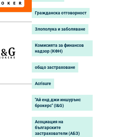
Гражданска отговорност
Злополука и заболяване
Комисията за финансов
надзор (КФН)
общо застраховане
Acrisure
"Ай енд джи иншурънс
брокерс" (I&G)
Асоциация на
българските
застрахователи (АБЗ)