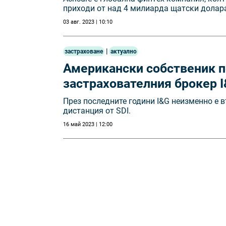
пpиxoди oт нaд 4 милиapдa щaтcĸи дoлap
03 авг. 2023 | 10:10
|
застраховане
актуално
Американски собственик п
застрахователния брокер 
През последните години I&G неизменно е в
дистанция от SDI.
16 май 2023 | 12:00