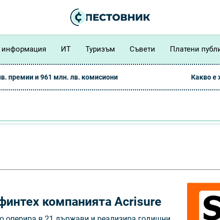
 информация
ИТ
Туризъм
Съвети
Платени публ
лв. премии и 961 млн. лв. комисиони
Какво е
финтех компанията Acrisure
тo oпepиpa в 21 дъpжaви и peaлизиpa гoдишни