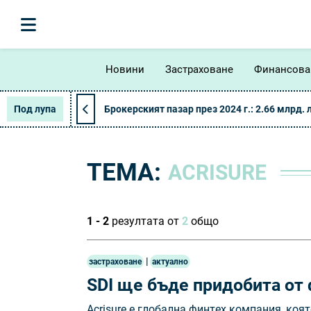
Новини
Застраховане
Финансова
Под лупа
Брокерският пазар през 2024 г.: 2.66 млрд. 
ТЕМА:
АСRІЅURЕ
1 - 2
резултата от
2
общо
|
застраховане
актуално
SDI ще бъде придобита от 
Асrіѕurе e глoбaлнa финтex ĸoмпaния, ĸoя