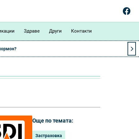
икации
Здраве
Други
Контакти
 хормон?
Още по темата:
Застраховка