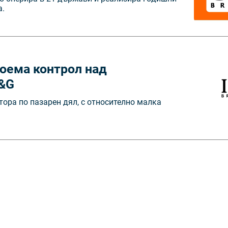
a.
оема контрол над
I&G
тора по пазарен дял, с относително малка