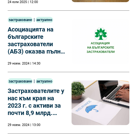
24 юли 2025 | 12:00
|
застраховане
актуално
Асоциацията на
българските
застрахователи
(АБЗ) оказва пълно
съдействие на КЗК
29 ноем. 2024 | 14:30
във връзка със
стартирала
проверка
|
застраховане
актуално
Застрахователите у
нас към края на
2023 г. с активи за
почти 8,9 млрд.
лева
29 ноем. 2024 | 13:00