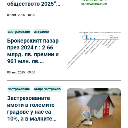
обществото 2025“
получиха отличията
09 окт. 2025 | 10:00
си на тържествена
церемония
|
застраховане
актуално
Брокерският пазар
през 2024 г.: 2.66
млрд. лв. премии и
961 млн. лв.
комисиони
08 авг. 2025 | 09:00
|
застраховане
общо застраховане
Застрахованите
имоти в големите
градове у нас са
10%, а в малките
около 2-3 на сто