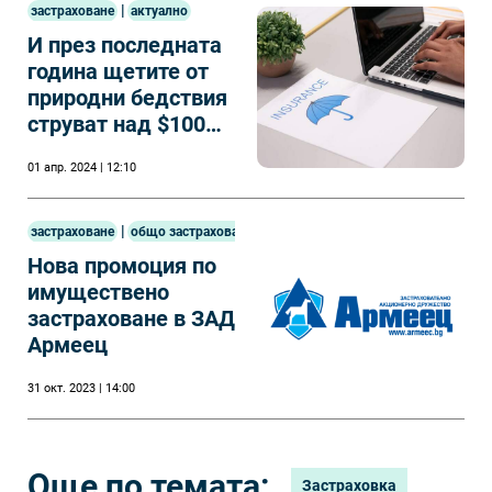
|
застраховане
актуално
И през последната
година щетите от
природни бедствия
струват над $100
млрд. на
01 апр. 2024 | 12:10
застрахователите
|
застраховане
общо застраховане
Нова промоция по
имуществено
застраховане в ЗАД
Армеец
31 окт. 2023 | 14:00
Още по темата:
Застраховка