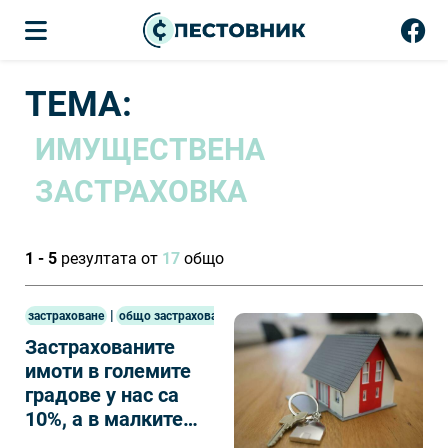
ТЕМА:
ИМУЩЕСТВЕНА
ЗАСТРАХОВКА
1 - 5
резултата от
17
общо
|
застраховане
общо застраховане
Застрахованите
имоти в големите
градове у нас са
10%, а в малките
около 2-3 на сто