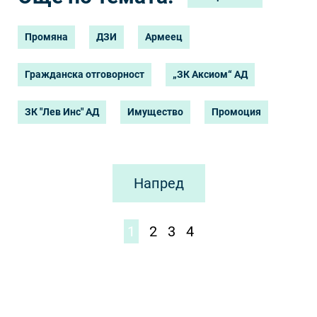
Промяна
ДЗИ
Армеец
Гражданска отговорност
„ЗК Аксиом“ АД
ЗК "Лев Инс" АД
Имущество
Промоция
Напред
1
2
3
4