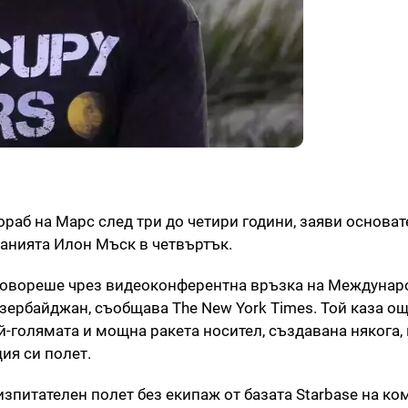
аб на Марс след три до четири години, заяви основат
анията Илон Мъск в четвъртък.
 говореше чрез видеоконферентна връзка на Междунар
Азербайджан, съобщава The New York Times. Той каза ощ
ай-голямата и мощна ракета носител, създавана някога,
ия си полет.
изпитателен полет без екипаж от базата Starbase на ко