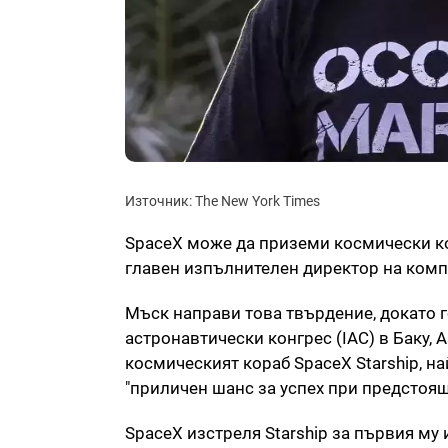
Източник: The New York Times
SpaceX може да приземи космически кор
главен изпълнителен директор на комп
Мъск направи това твърдение, докато
астронавтически конгрес (IAC) в Баку, 
космическият кораб SpaceX Starship, н
"приличен шанс за успех при предстоящ
SpaceX изстреля Starship за първия му 