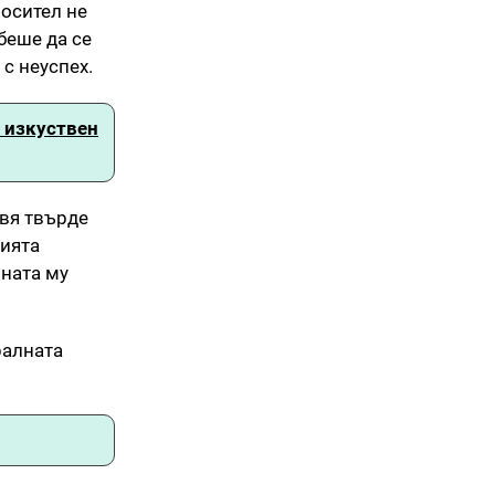
носител не
 беше да се
с неуспех.
а изкуствен
авя твърде
нията
шната му
ралната