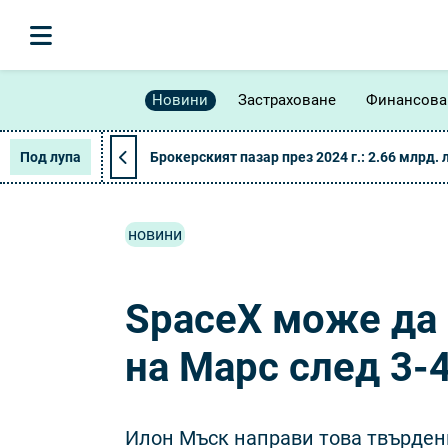
Новини
Застраховане
Финансова
Под лупа
Брокерският пазар през 2024 г.: 2.66 млрд. 
новини
SpaceX може да
на Марс след 3-
Илон Мъск направи това твърден