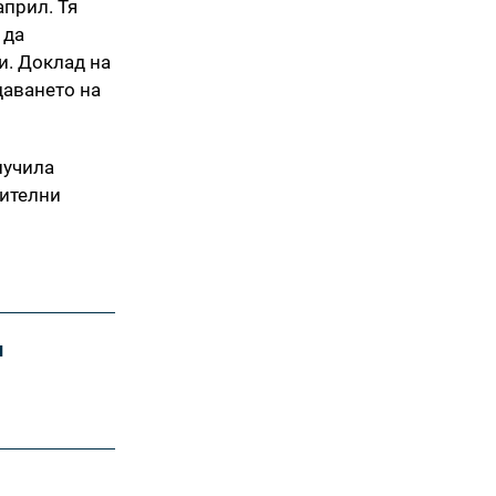
април. Тя
 да
и. Доклад на
даването на
лучила
нителни
и