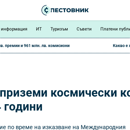
 информация
ИТ
Туризъм
Съвети
Платени публ
лв. премии и 961 млн. лв. комисиони
Какво е
 приземи космически к
4 години
ие по време на изказване на Международния