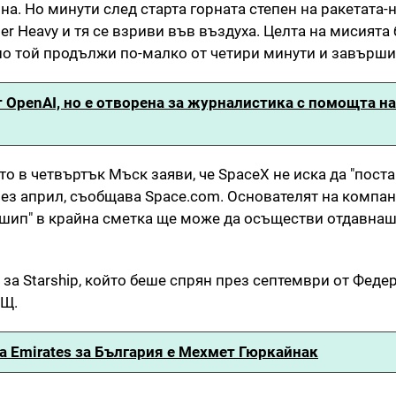
ина. Но минути след старта горната степен на ракетата-
per Heavy и тя се взриви във въздуха. Целта на мисията
о той продължи по-малко от четири минути и завърши 
 OpenAI, но е отворена за журналистика с помощта н
то в четвъртък Мъск заяви, че SpaceX не иска да "пост
рез април, съобщава Space.com. Основателят на компа
аршип" в крайна сметка ще може да осъществи отдавна
 за Starship, който беше спрян през септември от Феде
АЩ.
 Emirates за България е Мехмет Гюркайнак