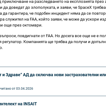
ед приключване на разследването на експлозията през 
 да доведат до злополуката, и заяви, че SpaceX трябва
 да гарантира, че подобен инцидент няма да се повтор
а служител на FAA, който заяви, че може да ускори из
учи още през октомври.
въпроси, повдигнати от FAA. Но досега все още не е по
я регулатор. Компанията ще трябва да получи и допъл
о.
 и Здраве“ АД да сключва нови застрахователни ил
читано от 03.04.2026
нтелект на INSAIT