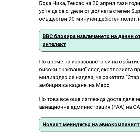
Бока Чика, Тексас на 20 април тази год
успя да се отдели от долната степен Su
осъществи 90-минутен дебютен полет, н
BBC блокира извличането на данни от
интелект
По време на изказването си на събитие
високи очаквания" след експлозията п
милиардер се надява, че ракетата "Ст
амбиция за кацане, на Марс.
Но това все още изглежда доста далече
авиационна администрация (FAA) на С
Новият мениджър на авиокомпанията