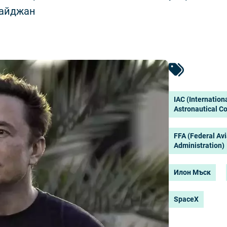
байджан
IAC (Internation
Astronautical C
FFA (Federal Avi
Administration)
Илон Мъск
SpaceX