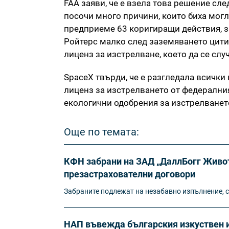
FAA заяви, че е взела това решение сл
посочи много причини, които биха могли
предприеме 63 коригиращи действия, за
Ройтерс малко след заземяването цитир
лиценз за изстрелване, което да се сл
SpaceX твърди, че е разгледала всички 
лиценз за изстрелването от федерални
екологични одобрения за изстрелванет
Още по темата:
КФН забрани на ЗАД „ДаллБогг Живот
презастрахователни договори
Забраните подлежат на незабавно изпълнение, с
НАП въвежда българския изкуствен и