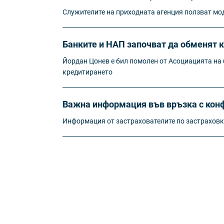
Служителите на приходната агенция ползват мод
Банките и НАП започват да обменят 
Йордан Цонев е бил помолен от Асоциацията на б
кредитирането
Важна информация във връзка с конф
Информация от застрахователите по застрахов