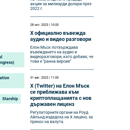
акции за милиарди долари през
2022 г.
28 окт. 2023 | 10:00
X официално въвежда
аудио и видео разговори
Елон Мъск потвърждава
въвеждането на аудио и
видеоразговори, като добавя, че
al
това е "ранна версия"
ongress)
ation
31 авг. 2023 | 11:00
X (Twitter) на Елон Мъск
се приближава към
криптоплащанията с нов
Starship
държавен лиценз
Регулаторните органи на Роуд
Айлънд издадоха на X лиценз, за
пренос на валута.