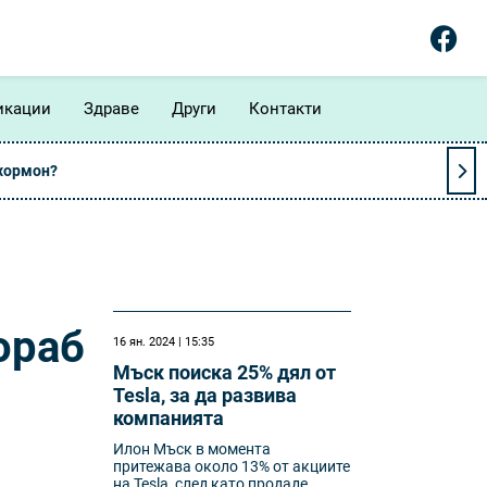
икации
Здраве
Други
Контакти
 хормон?
ораб
16 ян. 2024 | 15:35
Мъск поиска 25% дял от
Tesla, за да развива
компанията
Илон Мъск в момента
притежава около 13% от акциите
на Tesla, след като продаде