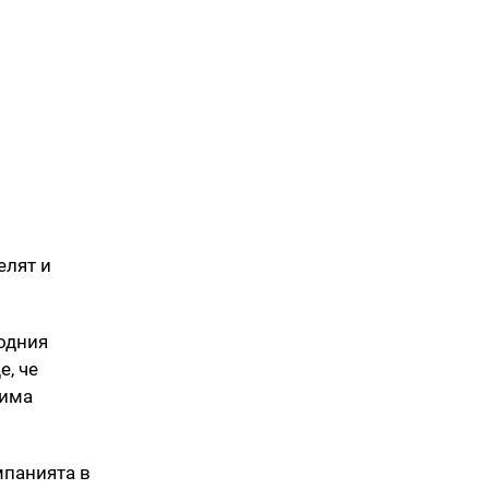
елят и
одния
е, че
 има
мпанията в