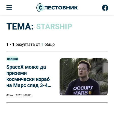
ТЕМА:
STARSHIP
1 - 1
резултата от
1
общо
новини
SpaceX може да
приземи
космически кораб
на Марс след 3-4
години
08 окт. 2023 | 08:00